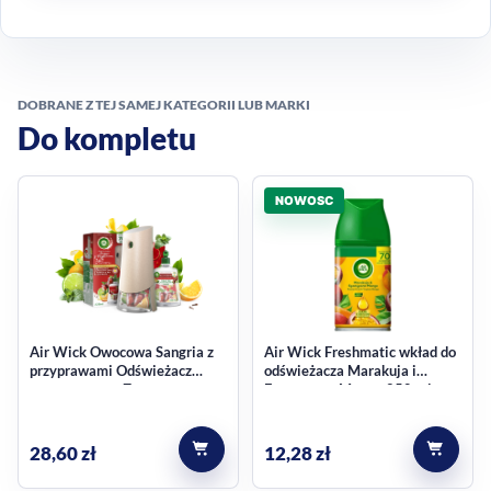
DOBRANE Z TEJ SAMEJ KATEGORII LUB MARKI
Do kompletu
NOWOSC
Air Wick Owocowa Sangria z
Air Wick Freshmatic wkład do
przyprawami Odświeżacz
odświeżacza Marakuja i
automatyczny Zestaw
Egzotyczne Mango 250 ml
28,60
zł
12,28
zł