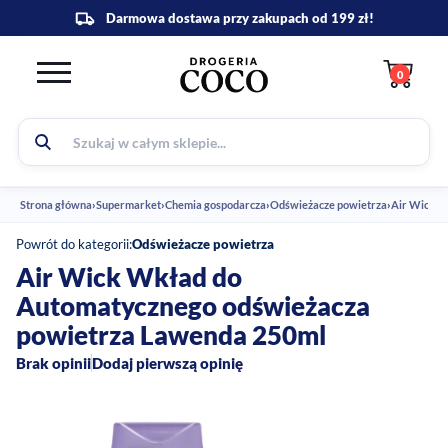
0
Strona główna
›
Supermarket
›
Chemia gospodarcza
›
Odświeżacze powietrza
›
Air Wick W
Powrót do kategorii:
Odświeżacze powietrza
Air Wick Wkład do
Automatycznego odświeżacza
powietrza Lawenda 250ml
Brak opinii
Dodaj pierwszą opinię