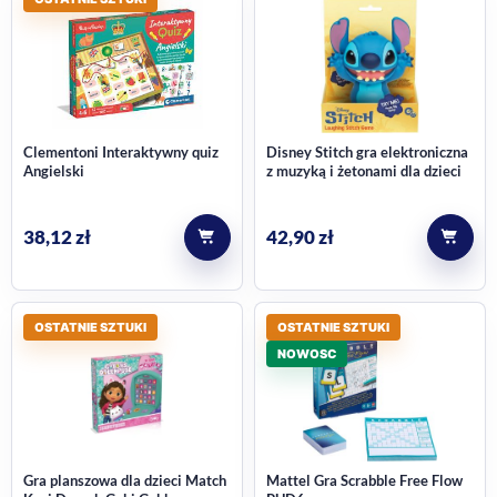
Clementoni Interaktywny quiz
Disney Stitch gra elektroniczna
Angielski
z muzyką i żetonami dla dzieci
38,12
zł
42,90
zł
OSTATNIE SZTUKI
OSTATNIE SZTUKI
NOWOSC
Gra planszowa dla dzieci Match
Mattel Gra Scrabble Free Flow