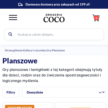
0
Strona główna
›
Kultura i rozrywka
›
Gry
›
Planszowe
Planszowe
Gry planszowe i łamigłówki z tej kategorii obejmują tytuły
dla dzieci, rodzin oraz do ćwiczenia spostrzegawczości i
logicznego myślenia.
Sortuj:
Filtry
OSTATNIE SZTUKI