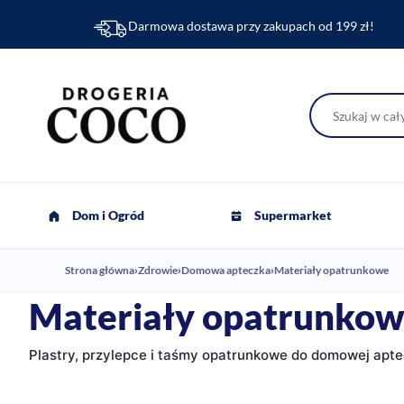
Darmowa dostawa przy zakupach od 199 zł!
Dom i Ogród
Supermarket
Strona główna
›
Zdrowie
›
Domowa apteczka
›
Materiały opatrunkowe
Materiały opatrunko
Plastry, przylepce i taśmy opatrunkowe do domowej apte