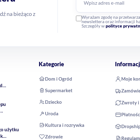
dź na bieżąco z
Wyrażam zgodę na przetwarz
newslettera oraz informacji
Szczegóły w
polityce prywatn
Kategorie
Informacj
Dom i Ogród
Moje ko
rd
Supermarket
Zamówie
 COCO
Dziecko
Zwroty i
epu
Uroda
Płatnośc
produkty
Kultura i rozrywka
Dropshi
go użytku
ak
Zdrowie
Regulam