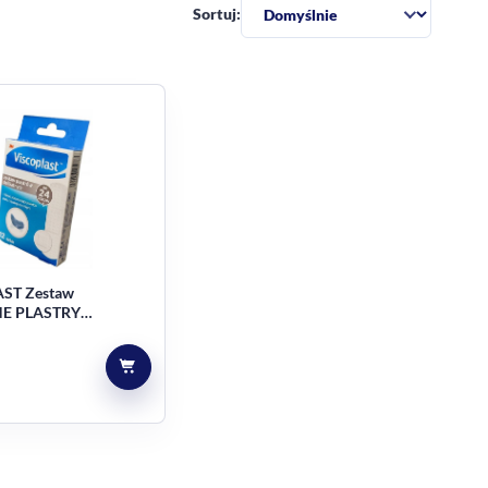
Sortuj:
ST Zestaw
NE PLASTRY
czny klej 2 rodzaje 12