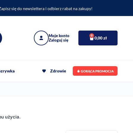
Zapisz się do newslettera i odbierz rabat na zakupy!
0
0,00
zł
rozrywka
Zdrowie
GORĄCA PROMOCJA
bu użycia.