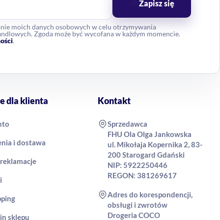
Zapisz się
anie moich danych osobowych w celu otrzymywania
 handlowych. Zgoda może być wycofana w każdym momencie.
ości
.
e dla klienta
Kontakt
nto
Sprzedawca
FHU Ola Olga Jankowska
nia i dostawa
ul. Mikołaja Kopernika 2, 83-
200 Starogard Gdański
 reklamacje
NIP: 5922250446
REGON: 381269617
i
Adres do korespondencji,
pping
obsługi i zwrotów
Drogeria COCO
in sklepu