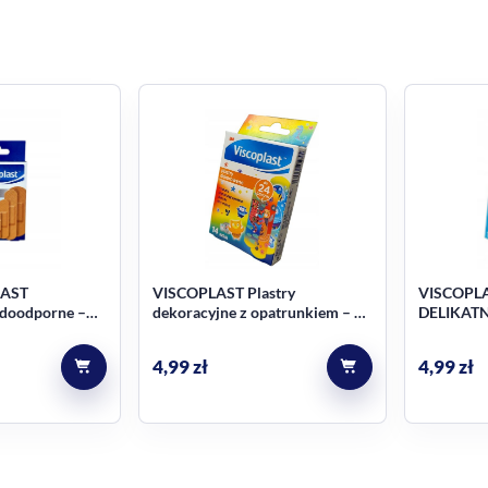
LAST
VISCOPLAST Plastry
VISCOPLA
doodporne –
dekoracyjne z opatrunkiem – 14
DELIKAT
26 szt. (4
szt.
hipoalergi
sztuk
4,99
zł
4,99
zł