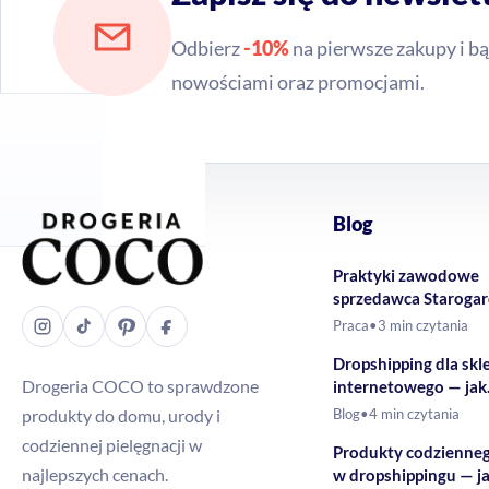
Odbierz
-10%
na pierwsze zakupy i bą
nowościami oraz promocjami.
Blog
Praktyki zawodowe
sprzedawca Staroga
Gdański – Drogeria
Praca
•
3 min czytania
Dropshipping dla skl
Drogeria COCO to sprawdzone
internetowego — jak
rozszerzyć ofertę o 
produkty do domu, urody i
Blog
•
4 min czytania
drogeryjne?
codziennej pielęgnacji w
Produkty codzienne
najlepszych cenach.
w dropshippingu — j