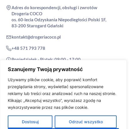
Adres do korespondencji, obsługi i zwrotów
Drogeria COCO
os. 60-lecia Odzyskania Niepodległości Polski 1F,
83-200 Starogard Gdański
kontakt@drogeriacoco.pl
+48 571 793 778
Poniedziałek - Piątek: 09:00 - 17:00
Sobota - Niedziela: zamknięte
Szanujemy Twoją prywatność
Używamy plików cookie, aby poprawić komfort
© 2026 Drogeria COCO. Wszelkie prawa zastrzeżone.
przeglądania strony, wyświetlać spersonalizowane
reklamy lub treści oraz analizować ruch na naszej stronie.
Stronę zaprojektowała agencja
Klikając „Akceptuj wszystko”, wyrażasz zgodę na
wykorzystywanie przez nas plików cookie.
Dostosuj
Odrzuć wszystko
Płatności odroczone