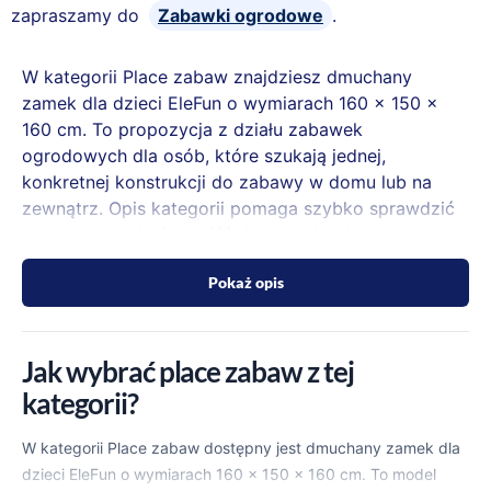
zapraszamy do
Zabawki ogrodowe
.
W kategorii Place zabaw znajdziesz dmuchany
zamek dla dzieci EleFun o wymiarach 160 x 150 x
160 cm. To propozycja z działu zabawek
ogrodowych dla osób, które szukają jednej,
konkretnej konstrukcji do zabawy w domu lub na
zewnątrz. Opis kategorii pomaga szybko sprawdzić
dostępny model i przejść do produktu bez
przeklikiwania zbędnych podstron.
Pokaż opis
Jak wybrać place zabaw z tej
kategorii?
W kategorii Place zabaw dostępny jest dmuchany zamek dla
dzieci EleFun o wymiarach 160 x 150 x 160 cm. To model