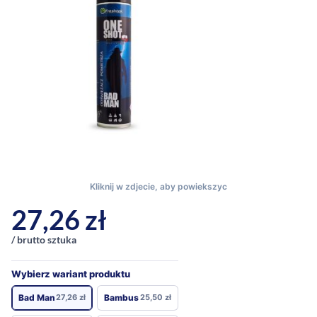
27,26
zł
/ brutto sztuka
Wybierz wariant produktu
Bad Man
27,26
zł
Bambus
25,50
zł