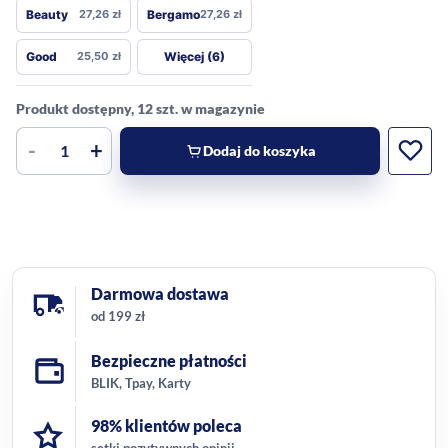
Beauty
27,26
zł
Bergamo
27,26
zł
Więcej (6)
Good
25,50
zł
Produkt dostępny, 12 szt. w magazynie
-
+
Dodaj do koszyka
Darmowa dostawa
od 199 zł
Bezpieczne płatności
BLIK, Tpay, Karty
98% klientów poleca
setki pozytywnych opinii