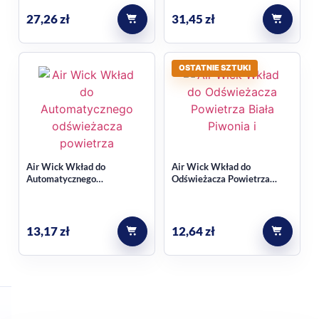
27,26
zł
31,45
zł
OSTATNIE SZTUKI
Air Wick Wkład do
Air Wick Wkład do
Automatycznego
Odświeżacza Powietrza
odświeżacza powietrza
Biała Piwonia i Jaśmin 19ml
Rajski Ogród 250ml
13,17
zł
12,64
zł