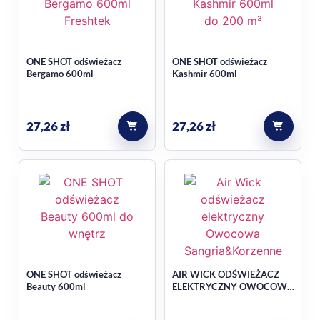
użycia?
Według danych produktowych jedno naciśnięcie może
ONE SHOT odświeżacz
ONE SHOT odświeżacz
odświeżyć nawet do 200 m³ powierzchni.
Bergamo 600ml
Kashmir 600ml
27,26
zł
27,26
zł
ONE SHOT odświeżacz
AIR WICK ODŚWIEŻACZ
Beauty 600ml
ELEKTRYCZNY OWOCOWA
SANGRIA&KORZENNE
PRZYPRAWY 19ML