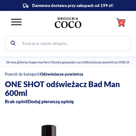
0
Strona główna
›
Supermarket
›
Chemia gospodarcza
›
Odświeżacze powietrza
›
ONE SHOT 
Powrót do kategorii:
Odświeżacze powietrza
ONE SHOT odświeżacz Bad Man
600ml
Brak opinii
Dodaj pierwszą opinię