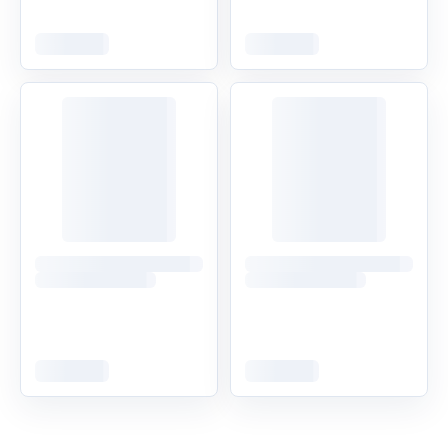
NOWOSC
OSTATNIE SZTUKI
NOWOSC
WIBO Skinny kredka do oczu,
ICE PROFESSIONAL Repair
Nude 0,3 g
My Hair odżywka do włosów
zniszczonych,
wysokoporowatych i
łamliwych 250 ml
12,57
zł
32,16
zł
Nowości w drogerii