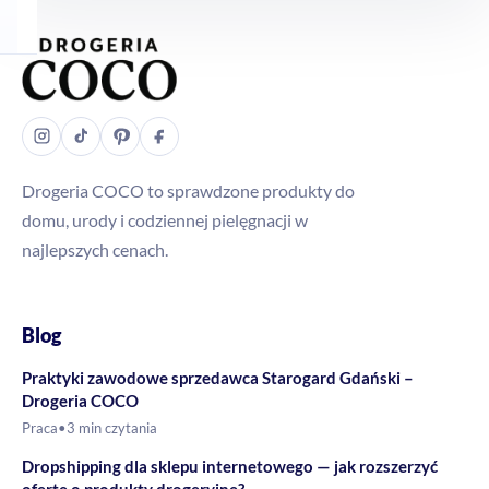
Drogeria COCO to sprawdzone produkty do
domu, urody i codziennej pielęgnacji w
najlepszych cenach.
Blog
Praktyki zawodowe sprzedawca Starogard Gdański –
Drogeria COCO
Praca
•
3 min czytania
Dropshipping dla sklepu internetowego — jak rozszerzyć
ofertę o produkty drogeryjne?
Blog
•
4 min czytania
Produkty codziennego użytku w dropshippingu — jak
budować ofertę?
Blog
•
4 min czytania