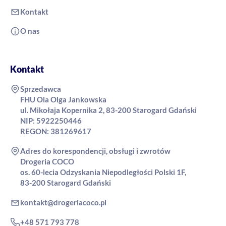
Kontakt
Sprzedawca
FHU Ola Olga Jankowska
ul. Mikołaja Kopernika 2, 83-200 Starogard Gdański
NIP: 5922250446
REGON: 381269617
Adres do korespondencji, obsługi i zwrotów
Drogeria COCO
os. 60-lecia Odzyskania Niepodległości Polski 1F,
83-200 Starogard Gdański
kontakt@drogeriacoco.pl
+48 571 793 778
Poniedziałek - Piątek: 09:00 - 17:00
Sobota - Niedziela: zamknięte
© 2026 Drogeria COCO. Wszelkie prawa zastrzeżone.