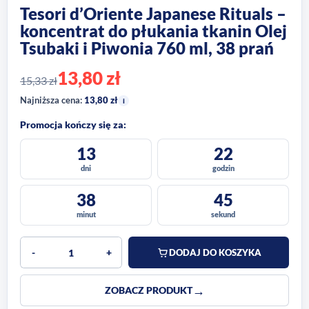
Tesori d’Oriente Japanese Rituals –
koncentrat do płukania tkanin Olej
Tsubaki i Piwonia 760 ml, 38 prań
13,80
zł
15,33
zł
Najniższa cena:
13,80
zł
i
Promocja kończy się za:
13
22
dni
godzin
38
44
minut
sekund
-
+
DODAJ DO KOSZYKA
ZOBACZ PRODUKT