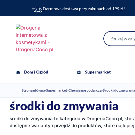
Darmowa dostawa przy zakupach od 199 zł!
Dom i Ogród
Supermarket
Strona główna
›
Supermarket
›
Chemia gospodarcza
›
Środki do zmywania
środki do zmywania
środki do zmywania to kategoria w DrogeriaCoco.pl, któ
dostępne warianty i przejdź do produktów, które najlepiej