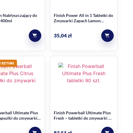
yn Nabłyszczający do
Finish Power All in 1 Tabletki do
 400ml
Zmywarki Zapach Lemon
Cytryna 50 sztuk
35,04
zł
 SZTUKI
erball Ultimate Plus
Finish Powerball Ultimate Plus
kapsułki do zmywarki
Fresh – tabletki do zmywarki 90
szt.
83,51
zł