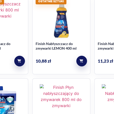
I
OSTATNIE SZTUKI
zacz do
Finish Nabłyszczacz do
Finish Na
ml
zmywarki LEMON 400 ml
zmywarki
10,88
zł
11,23
zł