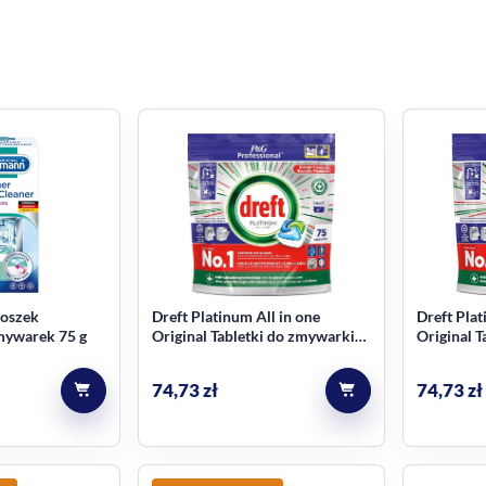
roszek
Dreft Platinum All in one
Dreft Plat
mywarek 75 g
Original Tabletki do zmywarki
Original 
75 sztuk
75 sztuk
74,73
zł
74,73
zł