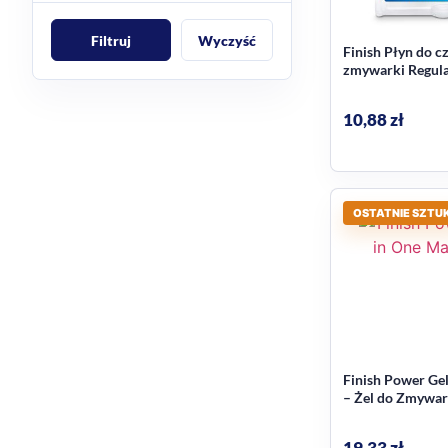
Filtruj
Wyczyść
Finish Płyn do c
zmywarki Regul
10,88
zł
OSTATNIE SZTUK
Finish Power Gel
– Żel do Zmywar
19,33
zł