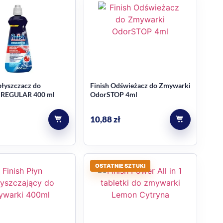
błyszczacz do
Finish Odświeżacz do Zmywarki
 REGULAR 400 ml
OdorSTOP 4ml
10,88
zł
OSTATNIE SZTUKI