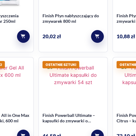
zyszczenia
Finish Płyn nabłyszczający do
Finish Pł
ar 250ml
zmywarek 800 ml
zmywarki
20,02
zł
10,88
zł
I
OSTATNIE SZTUKI
OSTATNIE
 All in One Max
Finish Powerball Ultimate –
Finish Pow
ki, 600 ml
kapsułki do zmywarki o
Citrus – 
cytrynowym zapachu, 54 szt
(82 szt.)
46,59
zł
72,10
zł