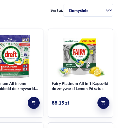
Sortuj:
inum All in one
Fairy Platinum All in 1 Kapsułki
Tabletki do zmywarki
do zmywarki Lemon 96 sztuk
 CYTRYNA
88,15
zł