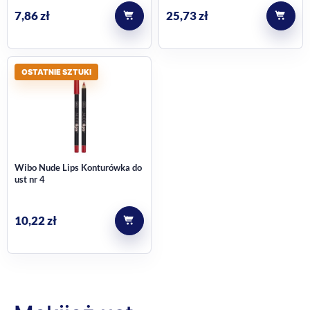
7,86
zł
25,73
zł
OSTATNIE SZTUKI
Wibo Nude Lips Konturówka do
ust nr 4
10,22
zł