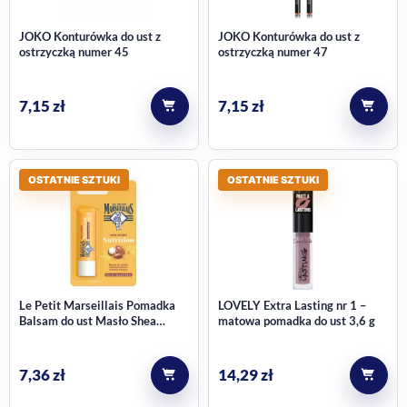
JOKO Konturówka do ust z
JOKO Konturówka do ust z
ostrzyczką numer 45
ostrzyczką numer 47
7,15
zł
7,15
zł
OSTATNIE SZTUKI
OSTATNIE SZTUKI
Le Petit Marseillais Pomadka
LOVELY Extra Lasting nr 1 –
Balsam do ust Masło Shea
matowa pomadka do ust 3,6 g
Migdały Olejek Argano
7,36
zł
14,29
zł