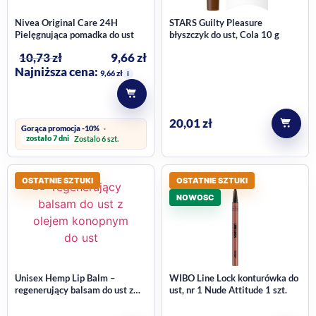
Nivea Original Care 24H
STARS Guilty Pleasure
Pielęgnująca pomadka do ust
błyszczyk do ust, Cola 10 g
10,73
zł
9,66
zł
Najniższa cena:
9,66
zł
i
20,01
zł
Gorąca promocja -10%
zostało 7 dni
Zostalo 6 szt.
OSTATNIE SZTUKI
OSTATNIE SZTUKI
NOWOSC
Unisex Hemp Lip Balm –
WIBO Line Lock konturówka do
regenerujący balsam do ust z
ust, nr 1 Nude Attitude 1 szt.
olejem konopnym, 79g