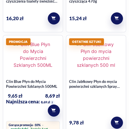
czyszczenia toalety świeżość
czyszcząca 470g
sosnowy las (6 x 22,5 g) 135 g
16,20
zł
15,24
zł
PROMOCJA
OSTATNIE SZTUKI
Clin Blue Płyn do Mycia
Clin Jabłkowy Płyn do mycia
Powierzchni Szklanych 500ML
powierzchni szklanych Spray
500ml
9,65
zł
8,69
zł
Najniższa cena:
8,69
zł
i
9,78
zł
Gorąca promocja -10%
zostało 9 dni