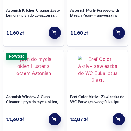
Astonish Kitchen Cleaner Zesty
Astonish Multi-Purpose with
Lemon – płyn do czyszczenia
Bleach Peony – uniwersalny
kuchni 750 ml
płyn do czyszczenia z
wybielaczem 750 ml
11,60
zł
11,60
zł
NOWOSC
Astonish Window & Glass
Bref Color Aktiv+ Zawieszka do
Cleaner – płyn do mycia okien,
WC Barwiąca wodę Eukaliptus
szyb i luster z octem 750 ml
2 sztuki
11,60
zł
12,87
zł