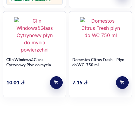
Zostalo 4 szt.
Clin Windows&Glass
Domestos Citrus Fresh – Płyn
Cytrynowy Płyn do mycia
do WC, 750 ml
powierzchni szklanych 500ml
10,01
zł
7,15
zł