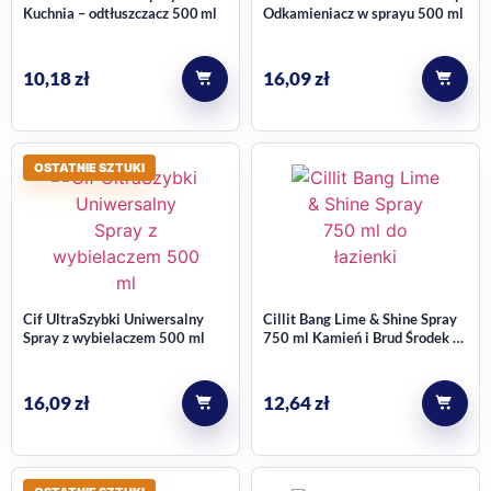
Kuchnia – odtłuszczacz 500 ml
Odkamieniacz w sprayu 500 ml
10,18
zł
16,09
zł
OSTATNIE SZTUKI
Cif UltraSzybki Uniwersalny
Cillit Bang Lime & Shine Spray
Spray z wybielaczem 500 ml
750 ml Kamień i Brud Środek do
Łazienki
16,09
zł
12,64
zł