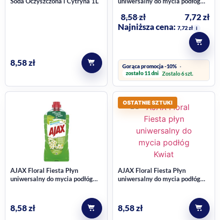
Soda Oczyszczona i Cytryna 1L
uniwersalny do mycia podłóg
Jaśminowy 1l
8,58
zł
7,72
zł
Najniższa cena:
7,72
zł
i
8,58
zł
Gorąca promocja -10%
zostało 11 dni
Zostalo 6 szt.
OSTATNIE SZTUKI
AJAX Floral Fiesta Płyn
AJAX Floral Fiesta Płyn
uniwersalny do mycia podłóg
uniwersalny do mycia podłóg
Konwalia 1l
Kwiat Bzu 1l
8,58
zł
8,58
zł