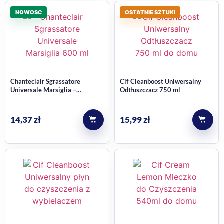
NOWOSC
OSTATNIE SZTUKI
Chanteclair Sgrassatore
Cif Cleanboost Uniwersalny
Universale Marsiglia –
Odtłuszczacz 750 ml
uniwersalny odtłuszczacz 600
ml
14,37
zł
15,99
zł