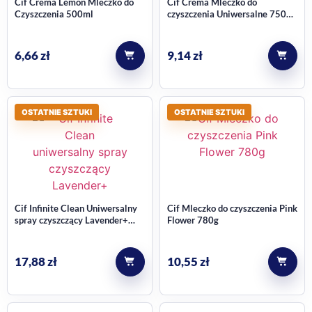
Cif Crema Lemon Mleczko do
Cif Crema Mleczko do
Czyszczenia 500ml
czyszczenia Uniwersalne 750
ml
6,66
zł
9,14
zł
OSTATNIE SZTUKI
OSTATNIE SZTUKI
Cif Infinite Clean Uniwersalny
Cif Mleczko do czyszczenia Pink
spray czyszczący Lavender+
Flower 780g
Eucalyptus 280ml
17,88
zł
10,55
zł