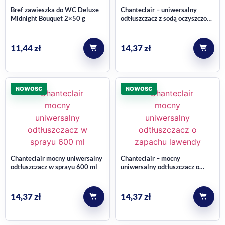
Bref zawieszka do WC Deluxe
Chanteclair – uniwersalny
Midnight Bouquet 2×50 g
odtłuszczacz z sodą oczyszczoną
600 ml
11,44
zł
14,37
zł
NOWOSC
NOWOSC
Chanteclair mocny uniwersalny
Chanteclair – mocny
odtłuszczacz w sprayu 600 ml
uniwersalny odtłuszczacz o
zapachu lawendy 600 ml
14,37
zł
14,37
zł