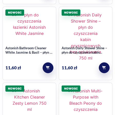
NOWOSC
NOWOSC
Astonish Bathroom Cleaner
Astonish Daily Shower Shine –
White Jasmine & Basil – płyn do
płyn do czyszczenia kabin
czyszczenia łazienki 750 ml
prysznicowych bez spłukiwania
750 ml
11,60
zł
11,60
zł
NOWOSC
NOWOSC