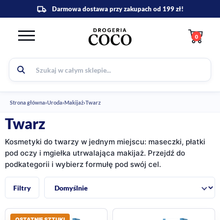
0
Strona główna
›
Uroda
›
Makijaż
›
Twarz
Twarz
Kosmetyki do twarzy w jednym miejscu: maseczki, płatki
pod oczy i mgiełka utrwalająca makijaż. Przejdź do
podkategorii i wybierz formułę pod swój cel.
Sortuj:
Filtry
OSTATNIE SZTUKI