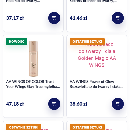
Podkład do twarzy
Secrets bronzer do twarzy,
multinawilżający nr 03 Natural
kremowy, 02 Medium Bronze
30 ml
13 ml
37,17
zł
41,46
zł
NOWOSC
OSTATNIE SZTUKI
AA WINGS OF COLOR Trust
AA WINGS Power of Glow
Your Wings Stay True mgiełka
Rozświetlacz do twarzy i ciała
utrwalająca makijaż, matująca,
Golden Magic 30ml
80 ml
47,18
zł
38,60
zł
OSTATNIE SZTUKI
OSTATNIE SZTUKI