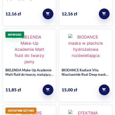
do konturowania
12,16
zł
12,16
zł
NOWOSC
BIELENDA Make-Up Academie
BIODANCE Radiant Vita
Matt fluid do twarzy, matujący,
Niacinamide Real Deep maska
nr 0 Jasny 30 g
w płachcie, hydrożelowa,
rozświetlająca 1 szt.
11,85
zł
15,00
zł
OSTATNIE SZTUKI