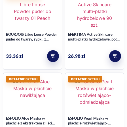
BOURJOIS Libre Loose Powder
EFEKTIMA Active Skincare
puder do twarzy, sypki, z
multi-płatki hydrożelowe, pod
naturalnym wykończeniem, nr
oczy, na lwią zmarszczkę oraz
01 Peach 32 g
bruzdy nosowo-wargowe,
zmieniające kolor 90 szt.
33,36
zł
26,98
zł
OSTATNIE SZTUKI
OSTATNIE SZTUKI
ESFOLIO Aloe Maska w
ESFOLIO Pearl Maska w
płachcie z ekstraktem z liści
płachcie rozświetlająco-