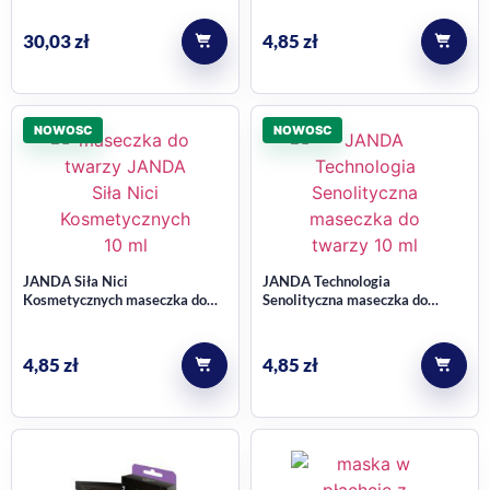
30,03
zł
4,85
zł
NOWOSC
NOWOSC
JANDA Siła Nici
JANDA Technologia
Kosmetycznych maseczka do
Senolityczna maseczka do
twarzy, poprawia napięcie skóry
twarzy, wygładzenie i
i redukuje zmarszczki 10 ml
odżywienie 10 ml
4,85
zł
4,85
zł