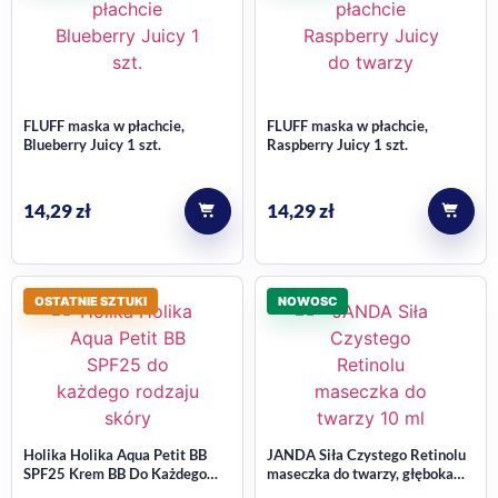
FLUFF maska w płachcie,
FLUFF maska w płachcie,
Blueberry Juicy 1 szt.
Raspberry Juicy 1 szt.
14,29
zł
14,29
zł
OSTATNIE SZTUKI
NOWOSC
Holika Holika Aqua Petit BB
JANDA Siła Czystego Retinolu
SPF25 Krem BB Do Każdego
maseczka do twarzy, głęboka
Rodzaju Skóry 30ML
regeneracja 10 ml