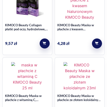
KIMOCO Beauty Collagen
KIMOCO Beauty Maska w
płatki pod oczy, hydrożelowe,
płachcie z kwasem
liftingująco-nawilżające 10 szt.
hialuronowym wygładzająco-
nawilżająca 23ml
9,57
zł
4,28
zł
KIMOCO Beauty Maska w
KIMOCO Beauty Maska w
płachcie z witaminą C,
płachcie ze złotem koloidalnym,
rozświetlenie i regeneracja
rewitalizująco-ujędrniająca