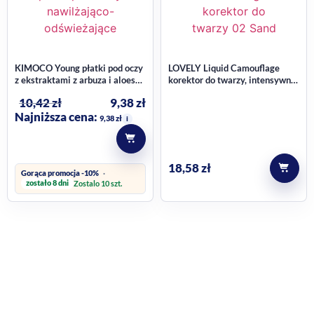
KIMOCO Young płatki pod oczy
LOVELY Liquid Camouflage
z ekstraktami z arbuza i aloesu,
korektor do twarzy, intensywnie
nawilżająco-odświeżające 40 g
kryjący, nr 02 Sand 4,7 ml
10,42
zł
9,38
zł
Najniższa cena:
9,38
zł
i
18,58
zł
Gorąca promocja -10%
zostało 8 dni
Zostalo 10 szt.