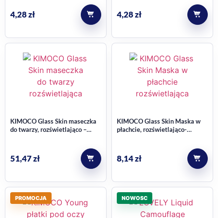
25ml
23ml
4,28
zł
4,28
zł
KIMOCO Glass Skin maseczka
KIMOCO Glass Skin Maska w
do twarzy, rozświetlająco –
płachcie, rozświetlająco-
liftingująca, w kremie, 100 ml
nawilżająca 23ml
51,47
zł
8,14
zł
PROMOCJA
NOWOSC