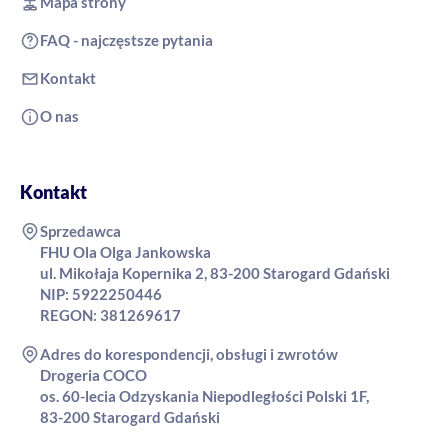
Mapa strony
FAQ - najczęstsze pytania
Kontakt
O nas
Kontakt
Sprzedawca
FHU Ola Olga Jankowska
ul. Mikołaja Kopernika 2, 83-200 Starogard Gdański
NIP: 5922250446
REGON: 381269617
Adres do korespondencji, obsługi i zwrotów
Drogeria COCO
os. 60-lecia Odzyskania Niepodległości Polski 1F,
83-200 Starogard Gdański