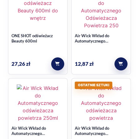
Air Wick Freshmatic?
Tak, w kontekście produktu wskazano, że jest to oryginalny
wkład kompatybilny z urządzeniami Air Wick Freshmatic.
ONE SHOT odświeżacz
Air Wick Wkład do
Jak długo może działać jeden
Beauty 600ml
Automatycznego
Odświeżacza Powietrza
wkład?
,250ml
27,26
zł
12,87
zł
W opisie podano działanie nawet do 60–70 dni oraz do 2400
dawek zapachu z jednego wkładu.
OSTATNIE SZTUKI
Air Wick Wkład do
Air Wick Wkład do
Automatycznego
Automatycznego
odświeżacza powietrza,
odświeżacza