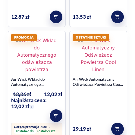
250ml
powietrza,250ml
12,87
zł
13,53
zł
PROMOCJA
OSTATNIE SZTUKI
Air Wick Wkład do
Air Wick Automatyczny
Automatycznego
Odświeżacz Powietrza Cool
odświeżacza powietrza ,
Linen White Lilac 250ml
13,36
zł
12,02
zł
250ml
Najniższa cena:
12,02
zł
i
Gorąca promocja -10%
29,19
zł
zostało 6 dni
Zostalo 5 szt.