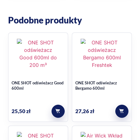
zapachu dobrze wpisuje się w przestrzenie, w których chcesz
zachować wrażenie świeżości i lekkości na co dzień. Jeśli
Podobne produkty
szukasz więcej wariantów tej kategorii, zobacz także
odświeżacze powietrza
.
Jak korzystać z wkładu
Produkt został zaprojektowany jako oryginalny wkład
kompatybilny z urządzeniami Air Wick Freshmatic. Montaż
jest szybki, a regularna praca urządzenia pozwala dobrać
ONE SHOT odświeżacz Good
ONE SHOT odświeżacz
intensywność zapachu do wielkości pomieszczenia i
600ml
Bergamo 600ml
własnych preferencji. Przy użytkowaniu warto postępować
zgodnie z etykietą produktu i instrukcją urządzenia.
25,50
zł
27,26
zł
Najczęstsze pytania
Czy ten wkład pasuje do urządzeń