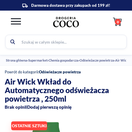
0
Strona główna
›
Supermarket
›
Chemia gospodarcza
›
Odświeżacze powietrza
›
Air Wick W
Powrót do kategorii:
Odświeżacze powietrza
Air Wick Wkład do
Automatycznego odświeżacza
powietrza , 250ml
Brak opinii
Dodaj pierwszą opinię
OSTATNIE SZTUKI