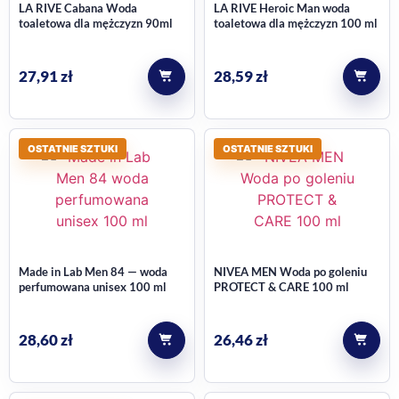
LA RIVE Cabana Woda
LA RIVE Heroic Man woda
toaletowa dla mężczyzn 90ml
toaletowa dla mężczyzn 100 ml
27,91
zł
28,59
zł
OSTATNIE SZTUKI
OSTATNIE SZTUKI
Made in Lab Men 84 — woda
NIVEA MEN Woda po goleniu
perfumowana unisex 100 ml
PROTECT & CARE 100 ml
28,60
zł
26,46
zł