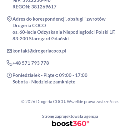
NIP: 5922250446
REGON: 381269617
Adres do korespondencji, obsługi i zwrotów
Drogeria COCO
os. 60-lecia Odzyskania Niepodległości Polski 1F,
83-200 Starogard Gdański
kontakt@drogeriacoco.pl
+48 571 793 778
Poniedziałek - Piątek: 09:00 - 17:00
Sobota - Niedziela: zamknięte
© 2026 Drogeria COCO. Wszelkie prawa zastrzeżone.
Stronę zaprojektowała agencja