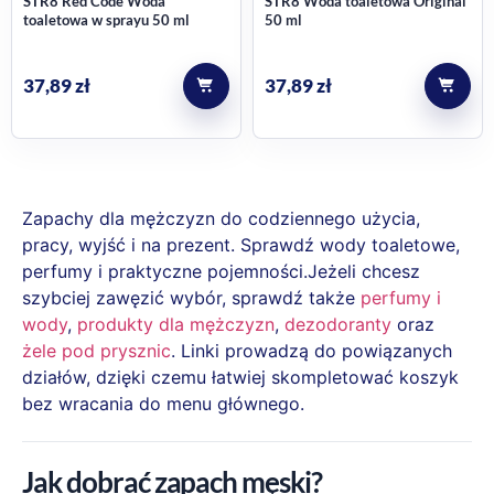
STR8 Red Code Woda
STR8 Woda toaletowa Original
toaletowa w sprayu 50 ml
50 ml
37,89
zł
37,89
zł
Zapachy dla mężczyzn do codziennego użycia,
pracy, wyjść i na prezent. Sprawdź wody toaletowe,
perfumy i praktyczne pojemności.Jeżeli chcesz
szybciej zawęzić wybór, sprawdź także
perfumy i
wody
,
produkty dla mężczyzn
,
dezodoranty
oraz
żele pod prysznic
. Linki prowadzą do powiązanych
działów, dzięki czemu łatwiej skompletować koszyk
bez wracania do menu głównego.
Jak dobrać zapach męski?