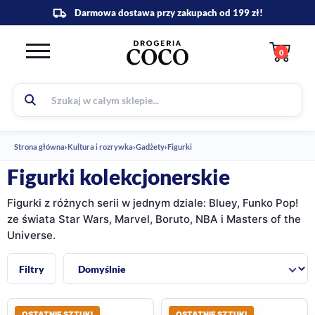
0
Strona główna
›
Kultura i rozrywka
›
Gadżety
›
Figurki
Figurki kolekcjonerskie
Figurki z różnych serii w jednym dziale: Bluey, Funko Pop!
ze świata Star Wars, Marvel, Boruto, NBA i Masters of the
Universe.
Sortuj:
Filtry
OSTATNIE SZTUKI
OSTATNIE SZTUKI