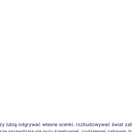
tórzy lubią odgrywać własne scenki, rozbudowywać świat z
ze sprawdzają się przy kreatywnej, codziennej zabawie, 