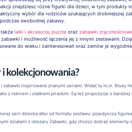
ekcji znajdziesz różne figurki dla dzieci, w tym produkty 
raktyczny wybór dla rodziców szukających drobniejszej z
y podczas swobodnej zabawy.
 także
lalki i akcesoria
,
puzzle
oraz
zabawki zręcznościow
abawki i możliwość łączenia jej z innymi zestawami. Dzię
opasowane do wieku i zainteresowań oraz zamów je wygodni
 i kolekcjonowania?
ak i zabawki inspirowane znanymi seriami. Widać tu m.in. Blue
atix z rekinem i statkiem pirackim. Są też propozycje o bardzie
nej serii dziecka albo od formatu zestawu: pojedyncza figurka,
zanymi działami z obszaru Zabawki, gdy chcesz dobrać elementy