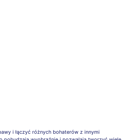
abawy i łączyć różnych bohaterów z innymi
bo pobudzają wyobraźnię i pozwalają tworzyć wiele