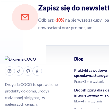
Zapisz się do newslet
Odbierz
-10%
na pierwsze zakupy i bą
nowościami oraz promocjami.
Blog
Praktyki zawodowe
sprzedawca Staroga
Gdański – Drogeria
Praca
•
3 min czytania
Drogeria COCO to sprawdzone
Dropshipping dla skl
produkty do domu, urody i
internetowego — jak
codziennej pielęgnacji w
rozszerzyć ofertę o 
Blog
•
4 min czytania
najlepszych cenach.
drogeryjne?