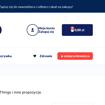
Zapisz się do newslettera i odbierz rabat na zakupy!
0
0,00
zł
rozrywka
Zdrowie
GORĄCA PROMOCJA
Things i inne propozycje.