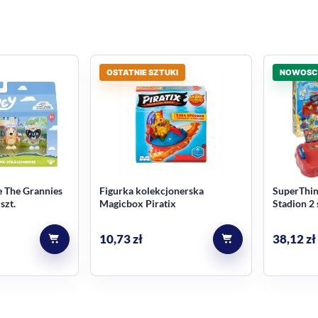
OSTATNIE SZTUKI
NOWOSC
 The Grannies
Figurka kolekcjonerska
SuperThi
szt.
Magicbox Piratix
Stadion 2
MagicBox
10,73
zł
38,12
zł