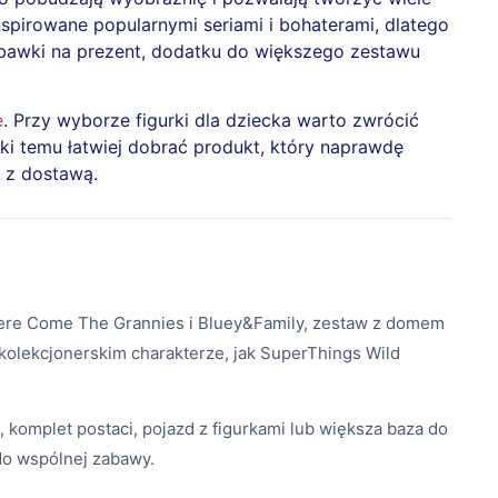
inspirowane popularnymi seriami i bohaterami, dlatego
abawki na prezent, dodatku do większego zestawu
e
. Przy wyborze figurki dla dziecka warto zwrócić
ki temu łatwiej dobrać produkt, który naprawdę
e z dostawą.
y Here Come The Grannies i Bluey&Family, zestaw z domem
j kolekcjonerskim charakterze, jak SuperThings Wild
 komplet postaci, pojazd z figurkami lub większa baza do
 do wspólnej zabawy.