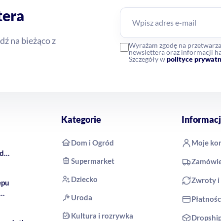
tera
dź na bieżąco z
Wyrażam zgodę na przetwarz
newslettera oraz informacji
Szczegóły w
polityce prywatn
Kategorie
Informacj
Dom i Ogród
Moje ko
rd
Supermarket
Zamówie
 COCO
Dziecko
Zwroty i
epu
Uroda
Płatnośc
produkty
Kultura i rozrywka
Dropshi