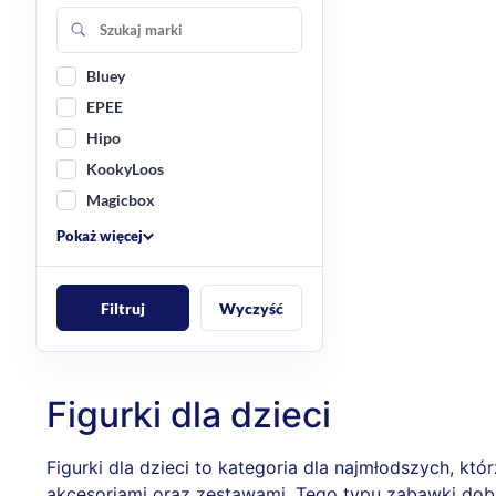
Bluey
EPEE
Hipo
KookyLoos
Magicbox
Pokaż więcej
Filtruj
Wyczyść
Figurki dla dzieci
Figurki dla dzieci to kategoria dla najmłodszych, k
akcesoriami oraz zestawami. Tego typu zabawki dobr