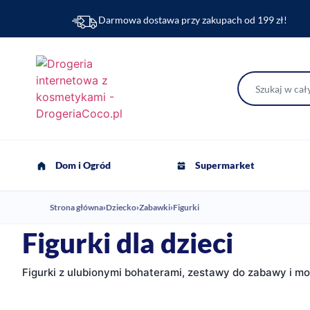
Darmowa dostawa przy zakupach od 199 zł!
Dom i Ogród
Supermarket
Strona główna
›
Dziecko
›
Zabawki
›
Figurki
Figurki dla dzieci
Figurki z ulubionymi bohaterami, zestawy do zabawy i mode