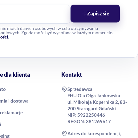
Zapisz się
anie moich danych osobowych w celu otrzymywania
 handlowych. Zgoda może być wycofana w każdym momencie.
ości
.
e dla klienta
Kontakt
nto
Sprzedawca
FHU Ola Olga Jankowska
nia i dostawa
ul. Mikołaja Kopernika 2, 83-
200 Starogard Gdański
 reklamacje
NIP: 5922250446
REGON: 381269617
i
Adres do korespondencji,
pping