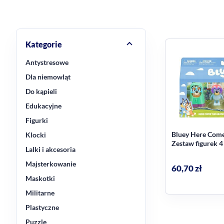
Kategorie
Antystresowe
Dla niemowląt
Do kąpieli
Edukacyjne
Figurki
Bluey Here Come
Klocki
Zestaw figurek 4 
Lalki i akcesoria
Majsterkowanie
60,70
zł
Maskotki
Militarne
Plastyczne
Puzzle