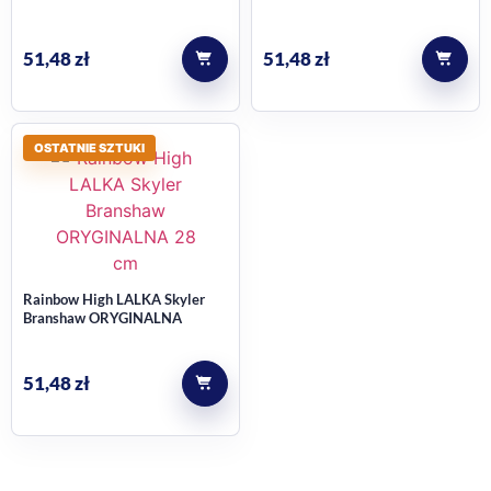
51,48
zł
51,48
zł
OSTATNIE SZTUKI
Rainbow High LALKA Skyler
Branshaw ORYGINALNA
51,48
zł