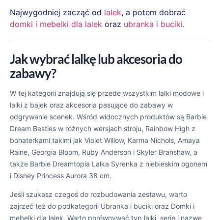
Najwygodniej zacząć od
lalek
, a potem dobrać
domki i mebelki dla lalek
oraz
ubranka i buciki
.
Jak wybrać lalkę lub akcesoria do
zabawy?
W tej kategorii znajdują się przede wszystkim lalki modowe i
lalki z bajek oraz akcesoria pasujące do zabawy w
odgrywanie scenek. Wśród widocznych produktów są Barbie
Dream Besties w różnych wersjach stroju, Rainbow High z
bohaterkami takimi jak Violet Willow, Karma Nichols, Amaya
Raine, Georgia Bloom, Ruby Anderson i Skyler Branshaw, a
także Barbie Dreamtopia Lalka Syrenka z niebieskim ogonem
i Disney Princess Aurora 38 cm.
Jeśli szukasz czegoś do rozbudowania zestawu, warto
zajrzeć też do podkategorii Ubranka i buciki oraz Domki i
mebelki dla lalek. Warto porównywać typ lalki, serię i nazwę