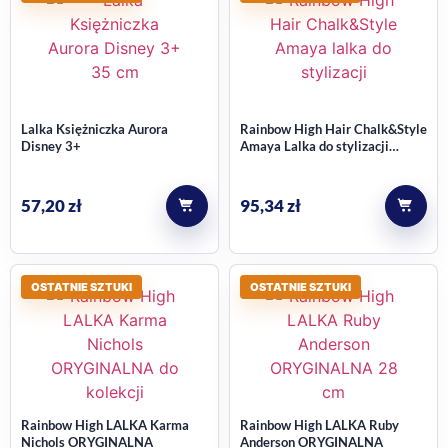
Lalka Księżniczka Aurora
Rainbow High Hair Chalk&Style
Disney 3+
Amaya Lalka do stylizacji
włosów
57,20
zł
95,34
zł
OSTATNIE SZTUKI
OSTATNIE SZTUKI
Rainbow High LALKA Karma
Rainbow High LALKA Ruby
Nichols ORYGINALNA
Anderson ORYGINALNA