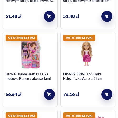
różowym stroju kąpielowym z
stroju plażowym z akcesoriami
akcesoriami
51,48
zł
51,48
zł
OSTATNIE SZTUKI
OSTATNIE SZTUKI
Barbie Dream Besties Lalka
DISNEY PRINCESS Lalka
modowa Renee z akcesoriami
Księżniczka Aurora 38cm
66,64
zł
76,16
zł
OSTATNIE SZTUKI
OSTATNIE SZTUKI