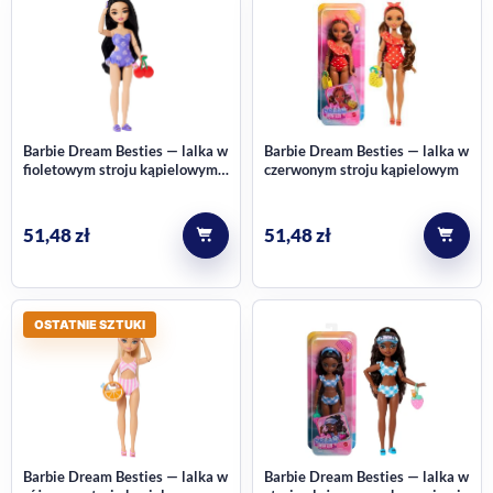
Barbie Dream Besties — lalka w
Barbie Dream Besties — lalka w
fioletowym stroju kąpielowym z
czerwonym stroju kąpielowym
akcesorium
51,48
zł
51,48
zł
OSTATNIE SZTUKI
Barbie Dream Besties — lalka w
Barbie Dream Besties — lalka w