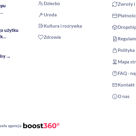
Dziecko
Zwroty i
epu
Uroda
Płatnośc
produkty
Kultura i rozrywka
Dropshi
go użytku
ak
Zdrowie
Regulam
Polityka
→
isy
Mapa st
FAQ - na
Kontakt
O nas
wała agencja