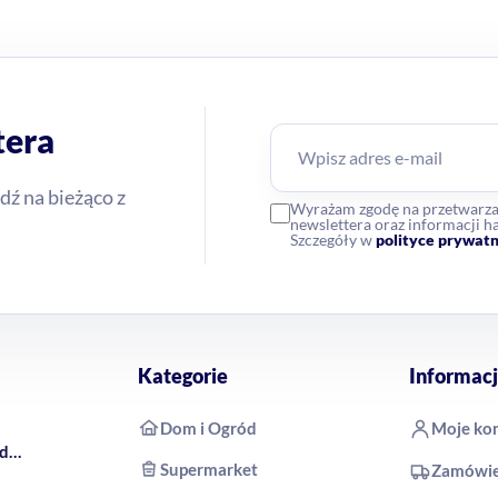
tera
dź na bieżąco z
Wyrażam zgodę na przetwarz
newslettera oraz informacji
Szczegóły w
polityce prywatn
Kategorie
Informacj
Dom i Ogród
Moje ko
rd
Supermarket
Zamówie
 COCO