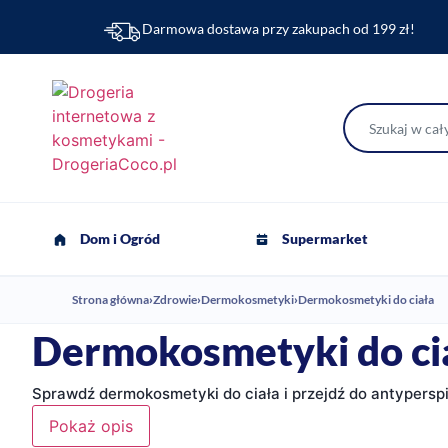
Darmowa dostawa przy zakupach od 199 zł!
Dom i Ogród
Supermarket
Strona główna
›
Zdrowie
›
Dermokosmetyki
›
Dermokosmetyki do ciała
Dermokosmetyki do ci
Sprawdź dermokosmetyki do ciała i przejdź do antyperspi
Pokaż opis