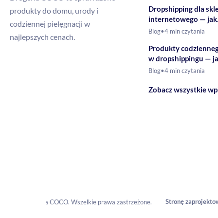
Dropshipping dla skl
produkty do domu, urody i
internetowego — jak
codziennej pielęgnacji w
rozszerzyć ofertę o 
Blog
•
4 min czytania
najlepszych cenach.
drogeryjne?
Produkty codzienne
w dropshippingu — j
budować ofertę?
Blog
•
4 min czytania
Zobacz wszystkie wp
Stronę zaprojekto
© 2026 Drogeria COCO. Wszelkie prawa zastrzeżone.