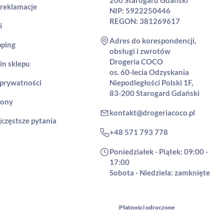
 reklamacje
NIP: 5922250446
REGON: 381269617
i
Adres do korespondencji,
pping
obsługi i zwrotów
Drogeria COCO
in sklepu
os. 60-lecia Odzyskania
 prywatności
Niepodległości Polski 1F,
83-200 Starogard Gdański
rony
kontakt@drogeriacoco.pl
jczęstsze pytania
+48 571 793 778
Poniedziałek - Piątek: 09:00 -
17:00
Sobota - Niedziela: zamknięte
Płatności odroczone