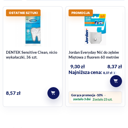
OSTATNIE SZTUKI
PROMOCJA
DENTEK Sensitive Clean, nicio
Jordan Everyday Nić do zębów
wykałaczki, 36 szt.
Miętowa z fluorem 60 metrów
9,30
zł
8,37
zł
Najniższa cena:
8,37
zł
i
8,57
zł
Gorąca promocja -10%
zostało 3 dni
Zostalo 23 szt.