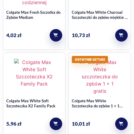
Colgate Max Fresh Szczotka do
Colgate Max White Charcoal
Zębów Medium
Szczoteczki do zębów miękkie –
2 szt.
4,02
zł
10,73
zł
OSTATNIE SZTUKI
Colgate Max White Soft
Colgate Max White
Szczoteczka X2 Family Pack
Szczoteczka do zębów 1 + 1
gratis
5,96
zł
10,01
zł