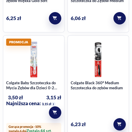
zębów miękka Gold Soft
Szczoteczka do Zębów Medium
6,25
zł
6,06
zł
PROMOCJA
Colgate Baby Szczoteczka do
Colgate Black 360° Medium
Mycia Zębów dla Dzieci 0-2
Szczoteczka do zębów medium
Latka Extra Miękka 1 Sztuka
3,50
zł
3,15
zł
Najniższa cena:
3,15
zł
i
6,23
zł
Gorąca promocja -10%
Zostalo 44 szt.
zostało 6 dni