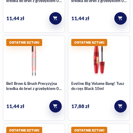
kredka do brwi z grzebykiem 02
kredka do brwi z grzebykiem 01
Dark Blonde
Blonde
11,44
zł
11,44
zł
OSTATNIE SZTUKI
OSTATNIE SZTUKI
Bell Brow & Brush Precyzyjna
Eveline Big Volume Bang! Tusz
kredka do brwi z grzebykiem 03
do rzęs Black 10ml
brunette
11,44
zł
17,88
zł
OSTATNIE SZTUKI
OSTATNIE SZTUKI