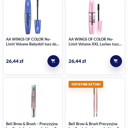
AA WINGS OF COLOR No-
AA WINGS OF COLOR No-
Limit Volume Babydoll tusz do
Limit Volume XXL Lashes tusz
rzęs, efekt sztucznych rzęs,
do rzęs, pogrubiający,
Super Black 6 g
wydłużający, Black 6 g
26,44
zł
26,44
zł
OSTATNIE SZTUKI
Bell Brow & Brush – Precyzyjna
Bell Brow & Brush Precyzyjna