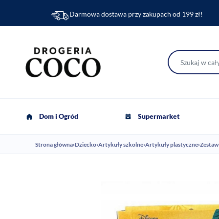
Darmowa dostawa przy zakupach od 199 zł!
Dom i Ogród
Supermarket
Strona główna
›
Dziecko
›
Artykuły szkolne
›
Artykuły plastyczne
›
Zestaw