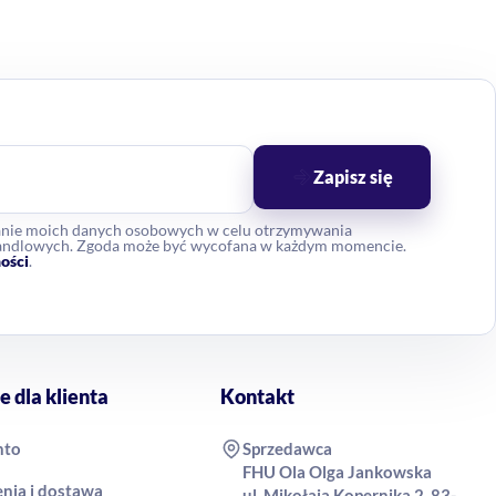
Zapisz się
anie moich danych osobowych w celu otrzymywania
 handlowych. Zgoda może być wycofana w każdym momencie.
ości
.
e dla klienta
Kontakt
nto
Sprzedawca
FHU Ola Olga Jankowska
nia i dostawa
ul. Mikołaja Kopernika 2, 83-