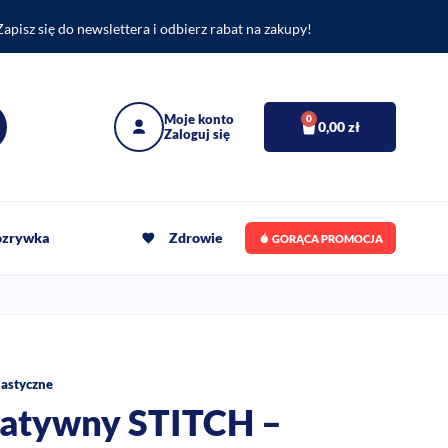
Zapisz się do newslettera i odbierz rabat na zakupy!
0
0,00
zł
rozrywka
Zdrowie
GORĄCA PROMOCJA
lastyczne
eatywny STITCH –