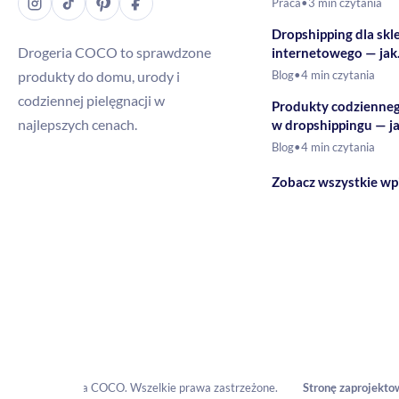
Praca
•
3 min czytania
Dropshipping dla skl
Drogeria COCO to sprawdzone
internetowego — jak
rozszerzyć ofertę o 
produkty do domu, urody i
Blog
•
4 min czytania
drogeryjne?
codziennej pielęgnacji w
Produkty codzienne
najlepszych cenach.
w dropshippingu — j
budować ofertę?
Blog
•
4 min czytania
Zobacz wszystkie wp
Stronę zaprojekto
© 2026 Drogeria COCO. Wszelkie prawa zastrzeżone.