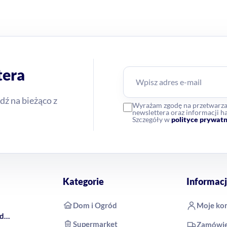
tera
dź na bieżąco z
Wyrażam zgodę na przetwarz
newslettera oraz informacji
Szczegóły w
polityce prywatn
Kategorie
Informacj
Dom i Ogród
Moje ko
rd
Supermarket
Zamówie
 COCO