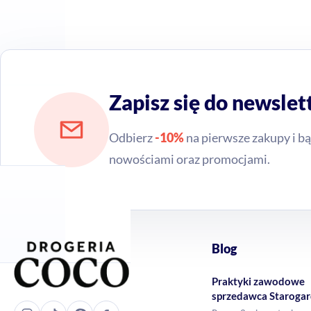
Zapisz się do newslet
Odbierz
-10%
na pierwsze zakupy i bą
nowościami oraz promocjami.
Blog
Praktyki zawodowe
sprzedawca Staroga
Gdański – Drogeria