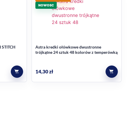
NOWOSC
nie chce zaczynać od pustej kartki.
znych sprawiają, że produkt łączy funkcję zabawki
rtykuły plastyczne
.
 I STITCH
Astra kredki ołówkowe dwustronne
trójkątne 24 sztuk 48 kolorów z temperówką
14,30
zł
o od razu rozpoczęcia zabawy.
się też jako prezent dla fana tej postaci.