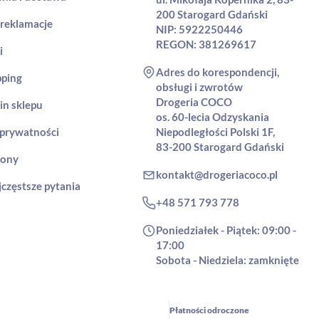
200 Starogard Gdański
 reklamacje
NIP: 5922250446
REGON: 381269617
i
Adres do korespondencji,
pping
obsługi i zwrotów
Drogeria COCO
in sklepu
os. 60-lecia Odzyskania
 prywatności
Niepodległości Polski 1F,
83-200 Starogard Gdański
rony
kontakt@drogeriacoco.pl
jczęstsze pytania
+48 571 793 778
Poniedziałek - Piątek: 09:00 -
17:00
Sobota - Niedziela: zamknięte
Płatności odroczone