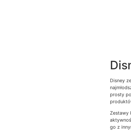
Dis
Disney ze
najmłodsz
prosty p
produktó
Zestawy 
aktywnoś
go z inny