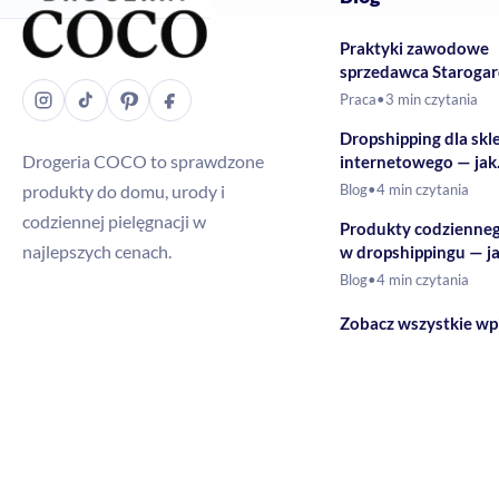
Praktyki zawodowe
sprzedawca Staroga
Gdański – Drogeria
Praca
•
3 min czytania
Dropshipping dla skl
Drogeria COCO to sprawdzone
internetowego — jak
rozszerzyć ofertę o 
produkty do domu, urody i
Blog
•
4 min czytania
drogeryjne?
codziennej pielęgnacji w
Produkty codzienne
najlepszych cenach.
w dropshippingu — j
budować ofertę?
Blog
•
4 min czytania
Zobacz wszystkie wp