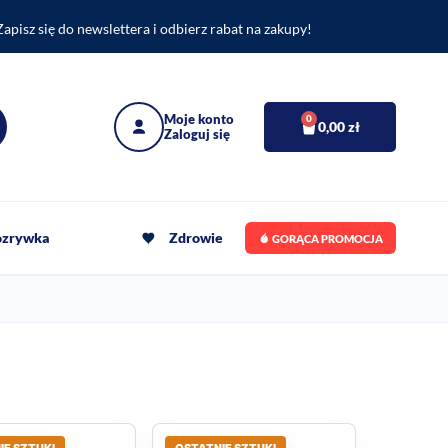
Zapisz się do newslettera i odbierz rabat na zakupy!
0
0,00
zł
rozrywka
Zdrowie
GORĄCA PROMOCJA
IE SZTUKI
OSTATNIE SZTUKI