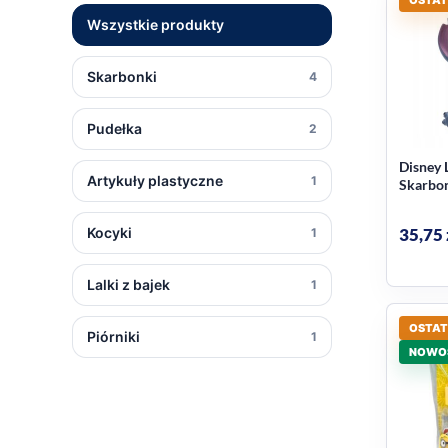
Wszystkie produkty
Skarbonki
4
Pudełka
2
Disney L
Artykuły plastyczne
1
Skarbon
35,75
Kocyki
1
Lalki z bajek
1
OSTAT
Piórniki
1
NOWO