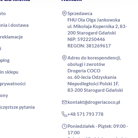
nto
Sprzedawca
FHU Ola Olga Jankowska
nia i dostawa
ul. Mikołaja Kopernika 2, 83-
200 Starogard Gdański
 reklamacje
NIP: 5922250446
REGON: 381269617
i
Adres do korespondencji,
pping
obsługi i zwrotów
Drogeria COCO
in sklepu
os. 60-lecia Odzyskania
 prywatności
Niepodległości Polski 1F,
83-200 Starogard Gdański
rony
kontakt@drogeriacoco.pl
jczęstsze pytania
+48 571 793 778
Poniedziałek - Piątek: 09:00 -
17:00