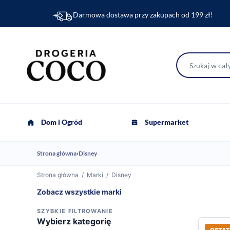
Darmowa dostawa przy zakupach od 199 zł!
Dom i Ogród
Supermarket
Strona główna
›
Disney
Strona główna
/
Marki
/
Disney
Zobacz wszystkie marki
SZYBKIE FILTROWANIE
Wybierz kategorię
OSTAT