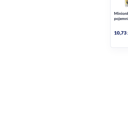
Minionk
pojemn
kosmety
10,73