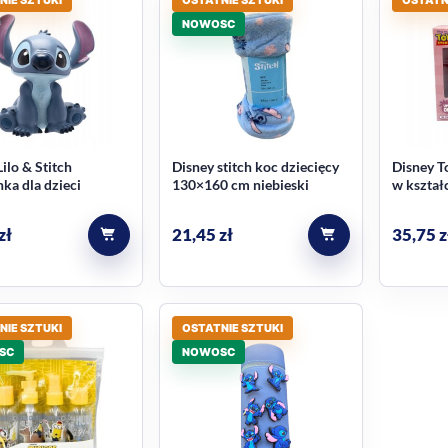
NOWOSC
ilo & Stitch
Disney stitch koc dziecięcy
Disney T
ka dla dzieci
130×160 cm niebieski
w kształc
zł
21,45
zł
35,75
z
NIE SZTUKI
OSTATNIE SZTUKI
SC
NOWOSC