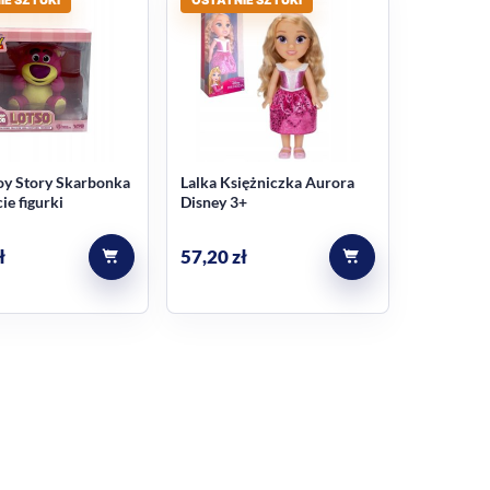
oy Story Skarbonka
Lalka Księżniczka Aurora
ie figurki
Disney 3+
ł
57,20
zł