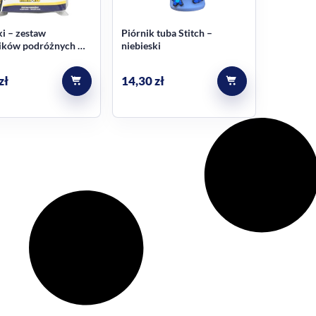
i – zestaw
Piórnik tuba Stitch –
ików podróżnych w
niebieski
czce, 4 elementów
zł
14,30
zł