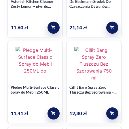
Astonish Kitchen Cleaner
Dr. Beckmann Środek Do
Zesty Lemon – płyn do
Czyszczenia Dywanów
czyszczenia kuchni 750 ml
650ml
11,60
zł
21,14
zł
Pledge Multi-Surface Classic
Cillit Bang Spray Zero
Spray do Mebli 250ML
Tłuszczu Bez Szorowania –
750 ml
11,41
zł
12,30
zł