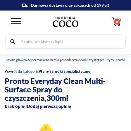
0
Strona główna
›
Supermarket
›
Chemia gospodarcza
›
Środki czyszczące
›
Powrót do kategorii:
Płyny i środki specjalistyczne
Pronto Everyday Clean Multi-
Surface Spray do
czyszczenia,300ml
Brak opinii
Dodaj pierwszą opinię