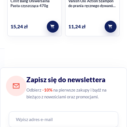
Cillit Bang Uniwersalna
Vanish Oxi Action Szampon
Pasta czyszcząca 470g
do prania ręcznego dywanów
450ml
15,24
zł
11,24
zł
Zapisz się do newslettera
Odbierz
-10%
na pierwsze zakupy i bądź na
bieżąco z nowościami oraz promocjami.