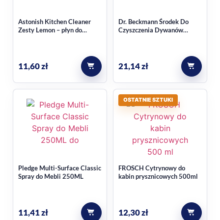
Jest to środek do kuchni, który pomaga usuwać tłuszcz,
osady oraz przypalone resztki jedzenia z codziennych
Astonish Kitchen Cleaner
Dr. Beckmann Środek Do
zabrudzeń.
Zesty Lemon – płyn do
Czyszczenia Dywanów
czyszczenia kuchni 750 ml
650ml
Na jakich powierzchniach można
go stosować?
11,60
zł
21,14
zł
W opisie wskazano zastosowanie do powierzchni
kuchennych, płyt grzewczych, okapów, piekarników i blatów.
OSTATNIE SZTUKI
Pledge Multi-Surface Classic
FROSCH Cytrynowy do
Spray do Mebli 250ML
kabin prysznicowych 500ml
11,41
zł
12,30
zł