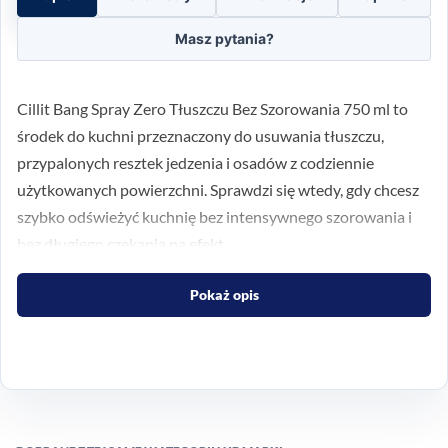
Masz pytania?
Cillit Bang Spray Zero Tłuszczu Bez Szorowania 750 ml to
środek do kuchni przeznaczony do usuwania tłuszczu,
przypalonych resztek jedzenia i osadów z codziennie
użytkowanych powierzchni. Sprawdzi się wtedy, gdy chcesz
szybko odświeżyć kuchnię bez intensywnego szorowania i
bez długiego czekania na efekt.
Szybkie działanie w kuchni
Pokaż opis
Produkt został stworzony z myślą o typowych
zabrudzeniach kuchennych, które pojawiają się na płytach
grzewczych, okapach, piekarnikach, blatach i innych
powierzchniach kuchennych. Dzięki formule w sprayu łatwo
rozprowadzić go dokładnie tam, gdzie potrzebujesz.