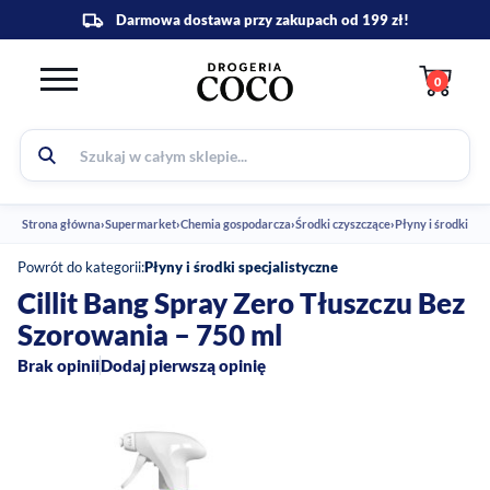
0
Strona główna
›
Supermarket
›
Chemia gospodarcza
›
Środki czyszczące
›
Powrót do kategorii:
Płyny i środki specjalistyczne
Cillit Bang Spray Zero Tłuszczu Bez
Szorowania – 750 ml
Brak opinii
Dodaj pierwszą opinię