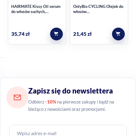
HAIRMATE Kissy Oil serum
OnlyBio CYCLING Olejek do
do włosów suchych,
włosów
puszących się, matowych 50
wygładzająco,odżywczy
ml
70ml
35,74
zł
21,45
zł
Zapisz się do newslettera
Odbierz
-10%
na pierwsze zakupy i bądź na
bieżąco z nowościami oraz promocjami.