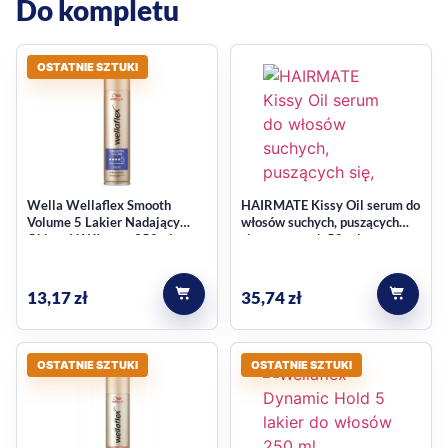
Do kompletu
OSTATNIE SZTUKI
Wella Wellaflex Smooth
HAIRMATE Kissy Oil serum do
Volume 5 Lakier Nadający
włosów suchych, puszących
Objętość Włosom 250ml
się, matowych 50 ml
13,17
zł
35,74
zł
OSTATNIE SZTUKI
OSTATNIE SZTUKI