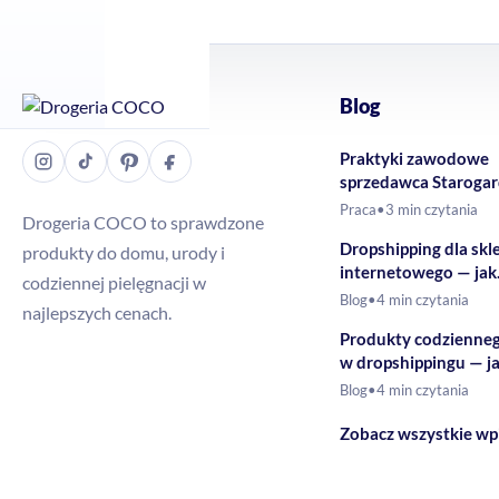
Blog
Praktyki zawodowe
sprzedawca Staroga
Gdański – Drogeria
Praca
•
3 min czytania
Drogeria COCO to sprawdzone
Dropshipping dla skl
produkty do domu, urody i
internetowego — jak
codziennej pielęgnacji w
rozszerzyć ofertę o 
Blog
•
4 min czytania
najlepszych cenach.
drogeryjne?
Produkty codzienne
w dropshippingu — j
budować ofertę?
Blog
•
4 min czytania
Zobacz wszystkie wp