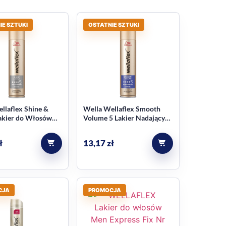
IE SZTUKI
OSTATNIE SZTUKI
llaflex Shine &
Wella Wellaflex Smooth
akier do Włosów
Volume 5 Lakier Nadający
Objętość Włosom 250ml
ł
13,17
zł
CJA
PROMOCJA