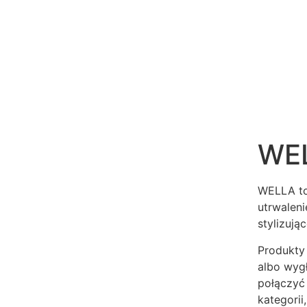
WEL
WELLA to
utrwaleni
stylizując
Produkty 
albo wyg
połączyć
kategorii