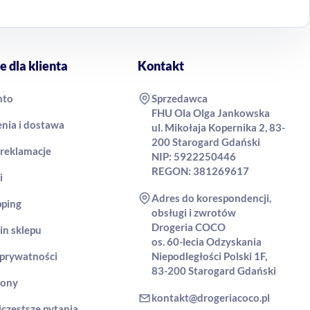
e dla klienta
Kontakt
nto
Sprzedawca
FHU Ola Olga Jankowska
nia i dostawa
ul. Mikołaja Kopernika 2, 83-
200 Starogard Gdański
 reklamacje
NIP: 5922250446
REGON: 381269617
i
Adres do korespondencji,
pping
obsługi i zwrotów
Drogeria COCO
in sklepu
os. 60-lecia Odzyskania
 prywatności
Niepodległości Polski 1F,
83-200 Starogard Gdański
rony
kontakt@drogeriacoco.pl
jczęstsze pytania