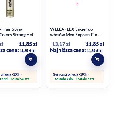
x Hair Spray
WELLAFLEX Lakier do
 Colors Strong Hold
włosów Men Express Fix Nr
y 250ml
5 250 ml
zł
11,85
zł
13,17
zł
11,85
zł
za cena:
Najniższa cena:
11,85
zł
11,85
zł
i
i
romocja -10%
Gorąca promocja -10%
Zostalo 6 szt.
Zostalo 5 szt.
12 dni
zostało 7 dni