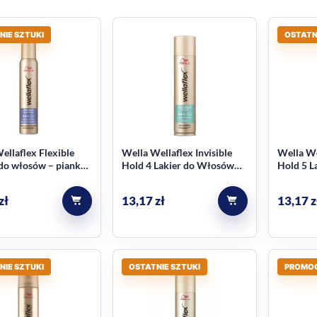
NIE SZTUKI
OSTATN
ellaflex Flexible
Wella Wellaflex Invisible
Wella We
do włosów – pianka
Hold 4 Lakier do Włosów
Hold 5 L
jąca 200 ml
250ml
250ml
zł
13,17
zł
13,17
z
NIE SZTUKI
OSTATNIE SZTUKI
PROMO