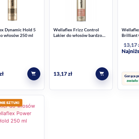
ex Dynamic Hold 5
Wellaflex Frizz Control
Wellafle
do włosów 250 ml
Lakier do włosów bardzo
Brilliant
mocny 250 ml
Hairspra
13,17
Najniżs
zł
13,17
zł
Gorąca p
zostało 
NIE SZTUKI