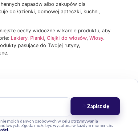
 kuchennych zapasów albo zakupów dla
uje do łazienki, domowej apteczki, kuchni,
niejsze cechy widoczne w karcie produktu, aby
orie:
Lakiery
,
Pianki
,
Olejki do włosów
,
Włosy
.
odukty pasujące do Twojej rutyny,
ane.
Zapisz się
anie moich danych osobowych w celu otrzymywania
 handlowych. Zgoda może być wycofana w każdym momencie.
ości
.