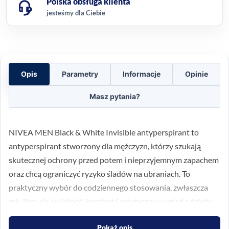
Polska obsługa klienta
jesteśmy dla Ciebie
Opis
Parametry
Informacje
Opinie
Masz pytania?
NIVEA MEN Black & White Invisible antyperspirant to
antyperspirant stworzony dla mężczyzn, którzy szukają
skutecznej ochrony przed potem i nieprzyjemnym zapachem
oraz chcą ograniczyć ryzyko śladów na ubraniach. To
praktyczny wybór do codziennego stosowania, zwłaszcza
gdy liczy się świeżość, komfort i estetyczny wygląd odzieży.
Ochrona 5w1 na co dzień
Pokaż opis