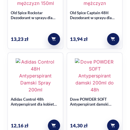
Old Spice Rockstar
Old Spice Captain 48H
Dezodorant w sprayu dla
Dezodorant w sprayu dla
mężczyzn 150ml
mężczyzn 150ml
13,23
zł
13,94
zł
Adidas Control 48h
Dove POWDER SOFT
Antyperspirant dla kobiet
Antyperspirant damski
200 ml
200ml
12,16
zł
14,30
zł