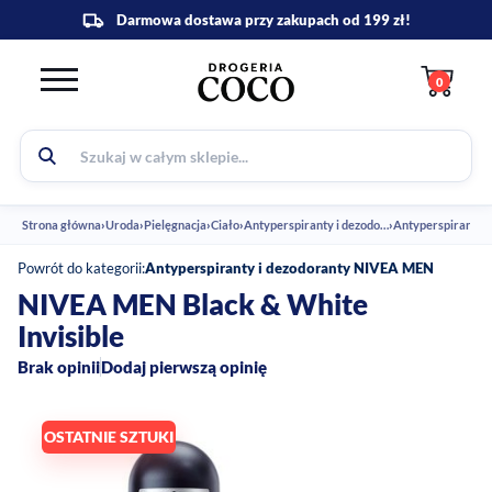
0
Strona główna
›
Uroda
›
Pielęgnacja
›
Ciało
›
Antyperspiranty i dezodoranty
›
Powrót do kategorii:
Antyperspiranty i dezodoranty NIVEA MEN
NIVEA MEN Black & White
Invisible
Brak opinii
Dodaj pierwszą opinię
OSTATNIE SZTUKI