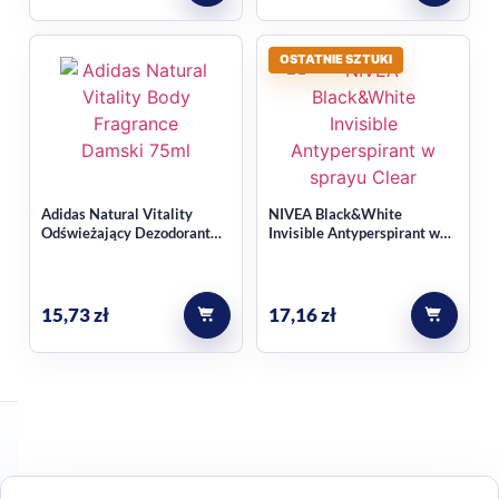
OSTATNIE SZTUKI
Adidas Natural Vitality
NIVEA Black&White
Odświeżający Dezodorant
Invisible Antyperspirant w
Atomizer Damski 75ml
sprayu Clear 200ml
15,73
zł
17,16
zł