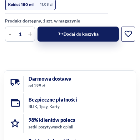
Kobiet 150 ml
11,08
zł
Produkt dostępny, 1 szt. w magazynie
-
+
Dodaj do koszyka
Darmowa dostawa
od 199 zł
Bezpieczne płatności
BLIK, Tpay, Karty
98% klientów poleca
setki pozytywnych opinii