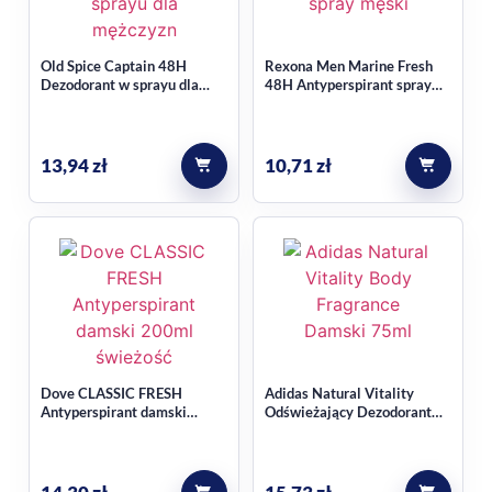
Old Spice Captain 48H
Rexona Men Marine Fresh
Dezodorant w sprayu dla
48H Antyperspirant spray
mężczyzn 150ml
męski 150ml
13,94
zł
10,71
zł
Dove CLASSIC FRESH
Adidas Natural Vitality
Antyperspirant damski
Odświeżający Dezodorant
200ml
Atomizer Damski 75ml