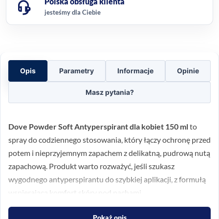
Polska obsługa klienta
jesteśmy dla Ciebie
Opis
Parametry
Informacje
Opinie
Masz pytania?
Dove Powder Soft Antyperspirant dla kobiet 150 ml
to
spray do codziennego stosowania, który łączy ochronę przed
potem i nieprzyjemnym zapachem z delikatną, pudrową nutą
zapachową. Produkt warto rozważyć, jeśli szukasz
wygodnego antyperspirantu do szybkiej aplikacji, z formułą
wspierającą komfort skóry pod pachami.
Ochrona i świeżość na co
Pokaż opis