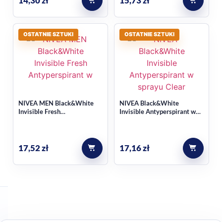
14,30
zł
15,73
zł
OSTATNIE SZTUKI
OSTATNIE SZTUKI
NIVEA MEN Black&White
NIVEA Black&White
Invisible Fresh
Invisible Antyperspirant w
Antyperspirant w sprayu
sprayu Clear 200ml
250ml
17,52
zł
17,16
zł