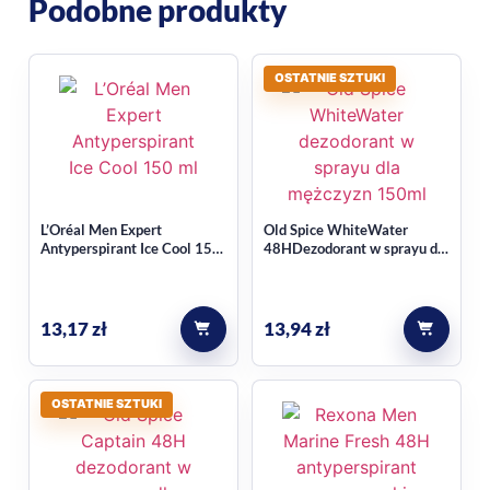
Podobne produkty
Może dobrze uzupełniać rutynę w kategorii
antyperspiranty i dezodoranty
.
Najczęstsze pytania
OSTATNIE SZTUKI
Czym wyróżnia się ten
antyperspirant?
L’Oréal Men Expert
Old Spice WhiteWater
Łączy ochronę przed potem i zapachem z pudrowym
Antyperspirant Ice Cool 150
48HDezodorant w sprayu dla
zapachem oraz dodatkiem 1/4 kremu nawilżającego.
ml
mężczyzn 150ml
Jaka jest forma produktu?
13,17
zł
13,94
zł
To antyperspirant w sprayu o pojemności 150 ml,
przeznaczony do codziennego stosowania.
OSTATNIE SZTUKI