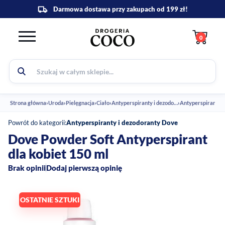
0
Strona główna
›
Uroda
›
Pielęgnacja
›
Ciało
›
Antyperspiranty i dezodoranty
›
Powrót do kategorii:
Antyperspiranty i dezodoranty Dove
Dove Powder Soft Antyperspirant
dla kobiet 150 ml
Brak opinii
Dodaj pierwszą opinię
OSTATNIE SZTUKI