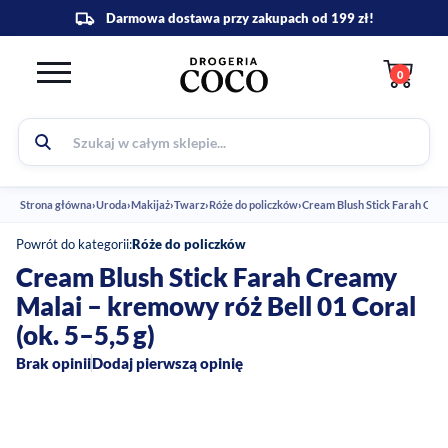
0
Strona główna
›
Uroda
›
Makijaż
›
Twarz
›
Róże do policzków
›
Cream Blush Stick Farah Cream
Powrót do kategorii:
Róże do policzków
Cream Blush Stick Farah Creamy
Malai – kremowy róż Bell 01 Coral
(ok. 5–5,5 g)
Brak opinii
Dodaj pierwszą opinię