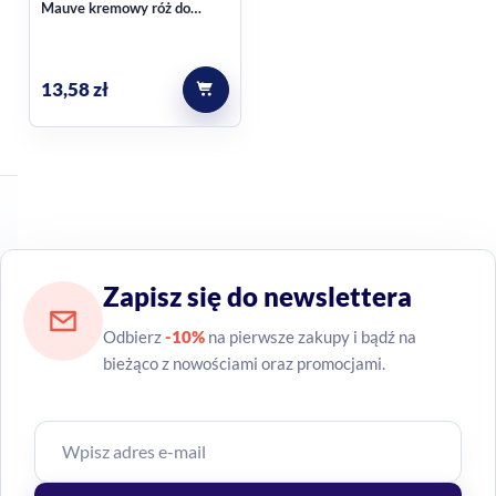
Mauve kremowy róż do
Tak, w opisie produktu wskazano możliwość stopniowania
twarzy, ok. 5,3 g
intensywności koloru — od subtelnego rumieńca po bardziej
wyrazisty efekt.
13,58
zł
Jak aplikować ten produkt?
Można nakładać go bezpośrednio ze sztyftu, a następnie
rozblendować palcami, gąbeczką lub pędzlem.
Zapisz się do newslettera
Odbierz
-10%
na pierwsze zakupy i bądź na
bieżąco z nowościami oraz promocjami.