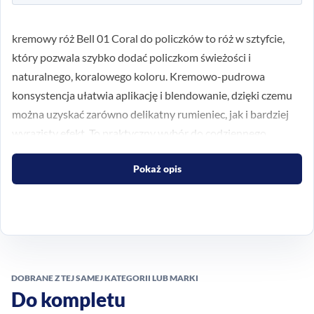
kremowy róż Bell 01 Coral do policzków to róż w sztyfcie,
który pozwala szybko dodać policzkom świeżości i
naturalnego, koralowego koloru. Kremowo-pudrowa
konsystencja ułatwia aplikację i blendowanie, dzięki czemu
można uzyskać zarówno delikatny rumieniec, jak i bardziej
wyrazisty efekt. To praktyczny wybór do codziennego
makijażu, zwłaszcza gdy zależy Ci na wygodnym formacie i
Pokaż opis
równomiernym wykończeniu.
Koralowy odcień do
szybkiego odświeżenia cery
Odcień 01 Coral sprawdza się wtedy, gdy chcesz ocieplić
DOBRANE Z TEJ SAMEJ KATEGORII LUB MARKI
wygląd twarzy i nadać jej promienny charakter. Róż można
Do kompletu
stopniować, dlatego łatwo dopasować intensywność do