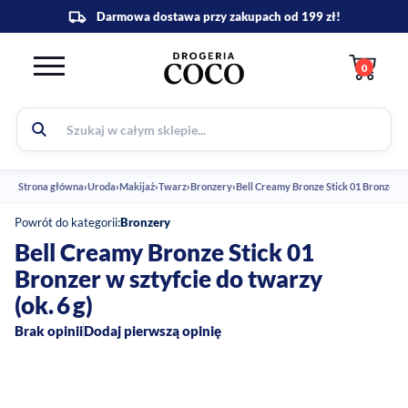
0
Strona główna
›
Uroda
›
Makijaż
›
Twarz
›
Bronzery
›
Bell Creamy Bronze Stick 01 Bronzer w s
Powrót do kategorii:
Bronzery
Bell Creamy Bronze Stick 01
Bronzer w sztyfcie do twarzy
(ok. 6 g)
Brak opinii
Dodaj pierwszą opinię