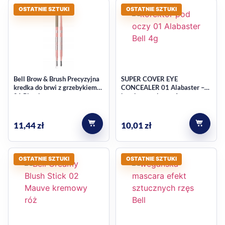
OSTATNIE SZTUKI
OSTATNIE SZTUKI
Bell Brow & Brush Precyzyjna
SUPER COVER EYE
kredka do brwi z grzebykiem
CONCEALER 01 Alabaster –
01 Blonde
korektor pod oczy 4g
11,44
zł
10,01
zł
OSTATNIE SZTUKI
OSTATNIE SZTUKI