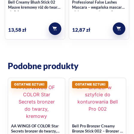
Bell Creamy Blush Stick 02
Professional False Lashes
Mauve kremowy róż do twarzy,
Mascara – wegańska mascara
ok. 5,3 g
efekt sztucznych rzęs, 8 g
13,58
zł
12,87
zł
Podobne produkty
OSTATNIE SZTUKI
OSTATNIE SZTUKI
AA WINGS OF COLOR Star
Bell Pro Bronzer Creamy
Secrets bronzer do twarzy,
Bronze Stick 002 – Bronzer w