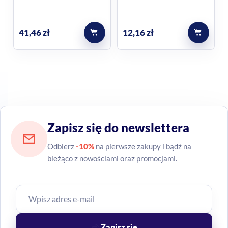
kremowy, 02 Medium Bronze
sztyfcie do konturowania
13 ml
41,46
zł
12,16
zł
Zapisz się do newslettera
Odbierz
-10%
na pierwsze zakupy i bądź na
bieżąco z nowościami oraz promocjami.
Zapisz się