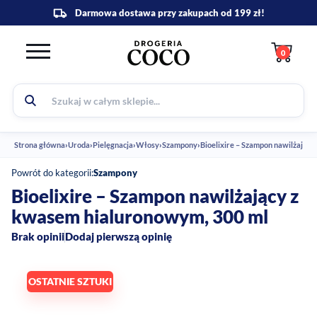
0
Strona główna
›
Uroda
›
Pielęgnacja
›
Włosy
›
Szampony
›
Bioelixire – Szampon nawilżając
Powrót do kategorii:
Szampony
Bioelixire – Szampon nawilżający z
kwasem hialuronowym, 300 ml
Brak opinii
Dodaj pierwszą opinię
OSTATNIE SZTUKI