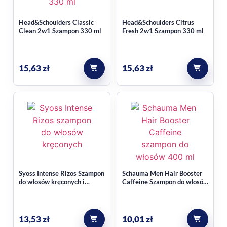
Najczęstsze pytania
Head&Schoulders Classic
Head&Schoulders Citrus
Clean 2w1 Szampon 330 ml
Fresh 2w1 Szampon 330 ml
Czy ten szampon jest
przeznaczony tylko do włosów
15,63
zł
15,63
zł
suchych?
Nie, produkt jest przeznaczony do codziennej pielęgnacji
włosów każdego rodzaju, ale szczególnie dobrze odpowiada
potrzebom włosów suchych, zniszczonych, łamliwych i
matowych.
Czy nadaje się do włosów po
Syoss Intense Rizos Szampon
Schauma Men Hair Booster
zabiegach chemicznych?
do włosów kręconych i
Caffeine Szampon do włosów
falowanych 440ml
400ml
Tak, w kontekście opisu produktu wskazano go również dla
13,53
zł
10,01
zł
włosów zniszczonych po zabiegach chemicznych, które