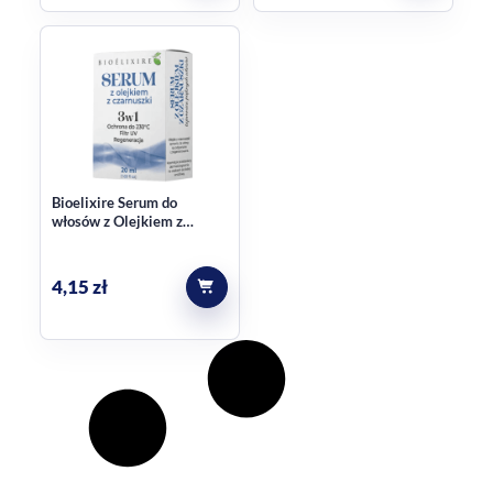
Bioelixire Serum do
włosów z Olejkiem z
Czarnuszki 3w1 20ml
4,15
zł