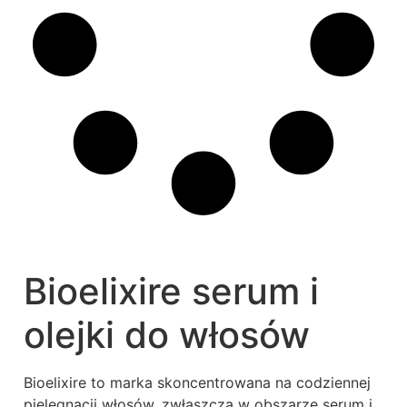
Bioelixire serum i
olejki do włosów
Bioelixire to marka skoncentrowana na codziennej
pielęgnacji włosów, zwłaszcza w obszarze serum i