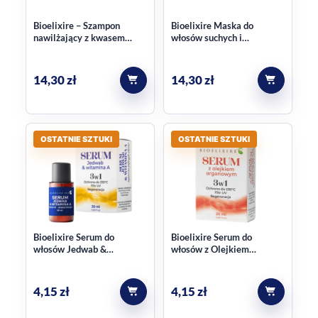
Bioelixire – Szampon
Bioelixire Maska do
nawilżający z kwasem
włosów suchych i
hialuronowym, 300 ml
łamliwych 300
14,30
zł
14,30
zł
OSTATNIE SZTUKI
OSTATNIE SZTUKI
Bioelixire Serum do
Bioelixire Serum do
włosów Jedwab &
włosów z Olejkiem
Witamina A 20ml
Arganowym 3w1 20ml
4,15
zł
4,15
zł