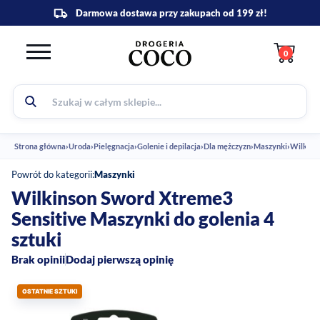
0
Strona główna
›
Uroda
›
Pielęgnacja
›
Golenie i depilacja
›
Dla mężczyzn
›
Maszynki
›
Wilkinso
Powrót do kategorii:
Maszynki
Wilkinson Sword Xtreme3
Sensitive Maszynki do golenia 4
sztuki
Brak opinii
Dodaj pierwszą opinię
OSTATNIE SZTUKI