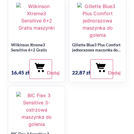
Wilkinson Xtreme3
Gillette Blue3 Plus Comfort
Sensitive 6+2 Gratis
jednorazowa maszynka do
golenia dla mężczyzn 4
sztuki
16,45
zł
22,87
zł
Dodaj
Dodaj