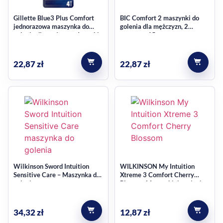
Gillette Blue3 Plus Comfort
BIC Comfort 2 maszynki do
jednorazowa maszynka do
golenia dla mężczyzn, 2
golenia dla mężczyzn 4 sztuki
ostrzowe 15 szt.
22,87
zł
22,87
zł
Wilkinson Sword Intuition
WILKINSON My Intuition
Sensitive Care – Maszynka do
Xtreme 3 Comfort Cherry
golenia
Blossom Maszynki do golenia
dla kobiet 4+2szt.
34,32
zł
12,87
zł