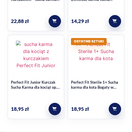
dla kota po sterylizacji 1,75
pełnoporcjowa dla dorosłych
kg
kotów, z Wołowiną i
Kurczakiem 800 g
22,88
zł
14,29
zł
OSTATNIE SZTUKI
Perfect Fit Junior Kurczak
Perfect Fit Sterile 1+ Sucha
Sucha Karma dla kociąt op.
karma dla kota Bogaty w
750g
Kurczaka 1kg
18,95
zł
18,95
zł