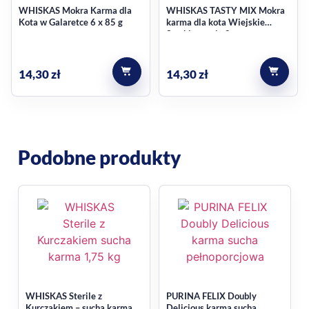
WHISKAS Mokra Karma dla
WHISKAS TASTY MIX Mokra
Kota w Galaretce 6 x 85 g
karma dla kota Wiejskie
Smaki w sosie 8szt.
14,30
zł
14,30
zł
Podobne produkty
WHISKAS Sterile z
PURINA FELIX Doubly
Kurczakiem – sucha karma
Delicious karma sucha