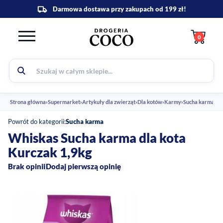
0
Strona główna
›
Supermarket
›
Artykuły dla zwierząt
›
Dla kotów
›
Karmy
›
Sucha karma
›
Wh
Powrót do kategorii:
Sucha karma
Whiskas Sucha karma dla kota
Kurczak 1,9kg
Brak opinii
Dodaj pierwszą opinię