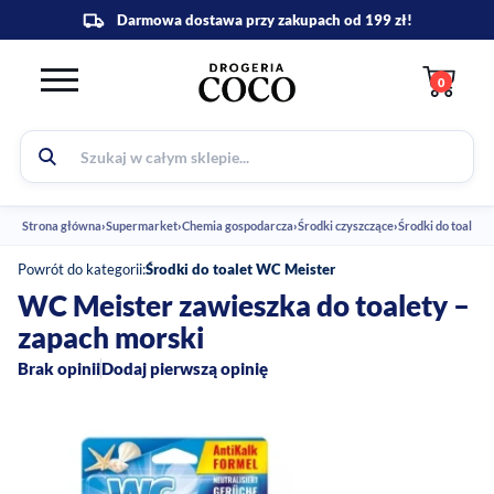
0
Strona główna
›
Supermarket
›
Chemia gospodarcza
›
Środki czyszczące
›
Środki do toalet
›
Powrót do kategorii:
Środki do toalet WC Meister
WC Meister zawieszka do toalety –
zapach morski
Brak opinii
Dodaj pierwszą opinię