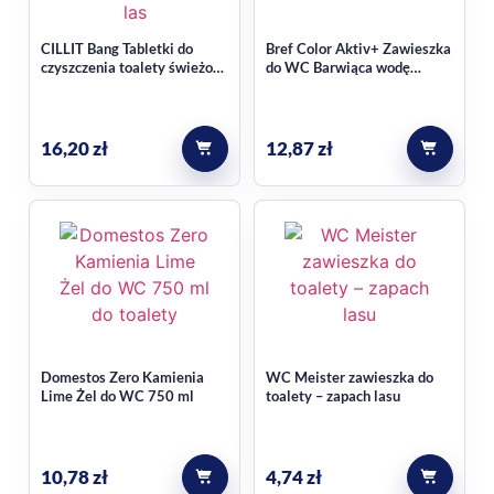
CILLIT Bang Tabletki do
Bref Color Aktiv+ Zawieszka
czyszczenia toalety świeżość
do WC Barwiąca wodę
sosnowy las (6 x 22,5 g) 135
Eukaliptus 2 sztuki
g
16,20
zł
12,87
zł
Domestos Zero Kamienia
WC Meister zawieszka do
Lime Żel do WC 750 ml
toalety – zapach lasu
10,78
zł
4,74
zł