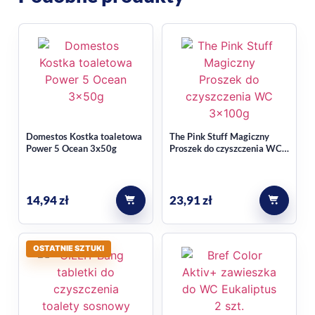
Jaki zapach ma ta zawieszka?
W kontekście produktu podano zapach morski oraz nazwę
Zapach Morza. To świeży, wyraźnie chłodny profil
aromatyczny.
Do czego przeznaczony jest
Domestos Kostka toaletowa
The Pink Stuff Magiczny
produkt?
Power 5 Ocean 3x50g
Proszek do czyszczenia WC
Aktywna piana 3x100g
Zawieszka jest przeznaczona do łazienki i toalety oraz
14,94
zł
23,91
zł
opisana jako środek do czyszczenia WC. W danych
wskazano także cechę antybakteryjną.
OSTATNIE SZTUKI
Używaj zgodnie z przeznaczeniem i informacjami na
opakowaniu.