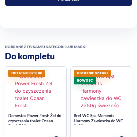
Świeży, morski zapach w
codziennym użytkowaniu
Wariant morski wnosi do wnętrza wyraźnie świeży
charakter, który dobrze sprawdza się w pomieszczeniach
DOBRANE Z TEJ SAMEJ KATEGORII LUB MARKI
sanitarnych. To wygodna forma produktu, która łączy
Do kompletu
funkcję zapachową z przeznaczeniem do czyszczenia WC.
Funkcje widoczne w
OSTATNIE SZTUKI
OSTATNIE SZTUKI
produkcie
NOWOSC
zapach: morski / Zapach Morza,
postać: zawieszka,
przeznaczenie: łazienka i toaleta,
Domestos Power Fresh Żel do
Bref WC Spa Moments
czyszczenia toalet Ocean
Harmony Zawieszka do WC
cecha dodatkowa: antybakteryjny,
Fresh 700ml
2x50g
opakowanie: kartonik, 1 sztuka w zestawie.