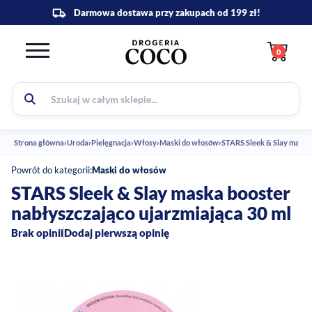
0
Strona główna
›
Uroda
›
Pielęgnacja
›
Włosy
›
Maski do włosów
›
STARS Sleek & Slay maska 
Powrót do kategorii:
Maski do włosów
STARS Sleek & Slay maska booster
nabłyszczająco ujarzmiająca 30 ml
Brak opinii
Dodaj pierwszą opinię