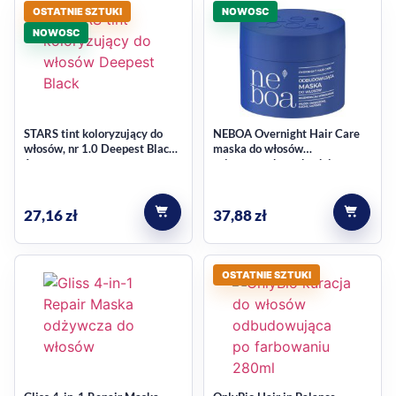
OSTATNIE SZTUKI
NOWOSC
NOWOSC
STARS tint koloryzujący do
NEBOA Overnight Hair Care
włosów, nr 1.0 Deepest Black
maska do włosów
1 szt.
zniszczonych, suchych i
matowych, odbudowująca,
regeneracja i wzmocnienie
300 ml
27,16
zł
37,88
zł
OSTATNIE SZTUKI