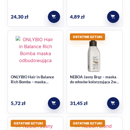
minutowa, S.O.S. 280 ml
włosów suchych i puszących
się, naturalna, nawilżenie i
wygładzenie 25 ml
24,30
zł
4,89
zł
OSTATNIE SZTUKI
ONLYBIO Hair in Balance
NEBOA Jasny Brąz – maska
Rich Bomba – maska
do włosów koloryzująca 2w1
odbudowująca do włosów, 30
100 ml
ml
5,72
zł
31,45
zł
OSTATNIE SZTUKI
OSTATNIE SZTUKI