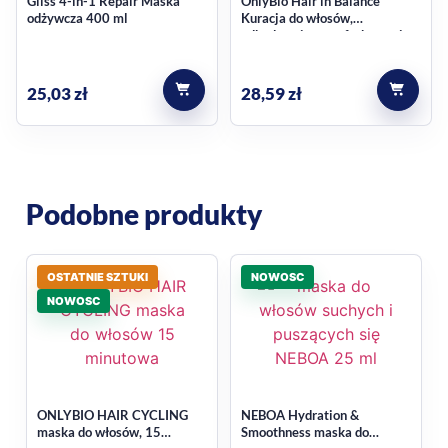
Gliss 4-in-1 Repair Maska
OnlyBio Hair in Balance
odżywcza 400 ml
Kuracja do włosów,
odbudowująca po farbowaniu
280ml
25,03
zł
28,59
zł
Podobne produkty
OSTATNIE SZTUKI
NOWOSC
NOWOSC
ONLYBIO HAIR CYCLING
NEBOA Hydration &
maska do włosów, 15
Smoothness maska do