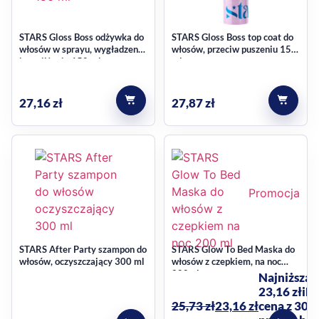
STARS Gloss Boss odżywka do
STARS Gloss Boss top coat do
włosów w sprayu, wygładzenie
włosów, przeciw puszeniu 150
i nawilżenie 150 ml
ml
27,16
zł
27,87
zł
Promocja
STARS After Party szampon do
STARS Glow To Bed Maska do
włosów, oczyszczający 300 ml
włosów z czepkiem, na noc
200ml
Najniższa 
23,16
zł
i
Na
25,73
zł
23,16
zł
cena z 30 d