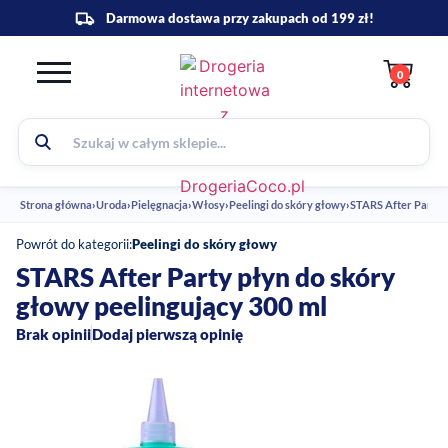
0
Strona główna
›
Uroda
›
Pielęgnacja
›
Włosy
›
Peelingi do skóry głowy
›
STARS After Party p
Powrót do kategorii:
Peelingi do skóry głowy
STARS After Party płyn do skóry
głowy peelingujący 300 ml
Brak opinii
Dodaj pierwszą opinię