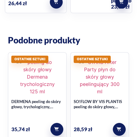
przed obni
26,44
zł
23,16 zł
Podobne produkty
OSTATNIE SZTUKI
OSTATNIE SZTUKI
DERMENA peeling do skóry
SO!FLOW BY VIS PLANTIS
głowy, trychologiczny,
peeling do skóry głowy,
oczyszcza, stymuluje
oczyszczający,
odrastanie 125 ml
trychologiczny, każdy rodzaj
włosów, zapach
orzeźwiającego koktajlu
35,74
zł
28,59
zł
tropikalnego 100 ml