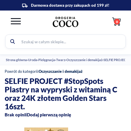
0
Strona główna
›
Uroda
›
Pielęgnacja
›
Twarz
›
Oczyszczanie i demakijaż
›
SELFIE PROJECT #St
Powrót do kategorii:
Oczyszczanie i demakijaż
SELFIE PROJECT #StopSpots
Plastry na wypryski z witaminą C
oraz 24K złotem Golden Stars
16szt.
Brak opinii
Dodaj pierwszą opinię