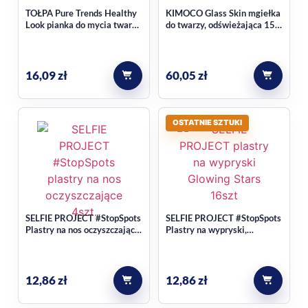
TOŁPA Pure Trends Healthy
KIMOCO Glass Skin mgiełka
Dla kogo są te plastry?
Look pianka do mycia twarzy,
do twarzy, odświeżająca 150
z kwasem fitowym 150 ml
ml
Dla osób z cerą problematyczną, które chcą chronić
16,09
zł
60,05
zł
pojedyncze niedoskonałości i wspierać ich pielęgnację w
wygodnej, punktowej formie.
Czy produkt ma formę
OSTATNIE SZTUKI
hydrożelowych lub
hydrokoloidowych plasterków?
Tak, w opisie produktu wskazano technologię
SELFIE PROJECT #StopSpots
SELFIE PROJECT #StopSpots
hydrokoloidową oraz punktowe zastosowanie na wypryski.
Plastry na nos oczyszczające
Plastry na wypryski,
4szt.
świecące w ciemności
Glowing Stars 16szt.
12,86
zł
12,86
zł