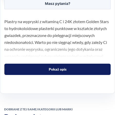
Masz pytania?
Plastry na wypryski z witaminą C i 24K złotem Golden Stars
to hydrokoloidowe plasterki punktowe w kształcie złotych
gwiazdek, przeznaczone do pielęgnacji miejscowych
niedoskonałości. Warto po nie sięgnąć wtedy, gdy zależy Ci
na ochronie wyprysku, ograniczeniu jego dotykania oraz
wsparciu codziennej rutyny pielęgnacyjnej w estetycznej
formie.
Pokaż opis
Punktowa pielęgnacja
niedoskonałości
Plastry działają miejscowo i tworzą ochronną barierę na
skórze. Mogą pomóc ograniczyć rozdrapywanie zmian, a
DOBRANE Z TEJ SAMEJ KATEGORII LUB MARKI
jednocześnie wspierać utrzymanie czystości skóry w