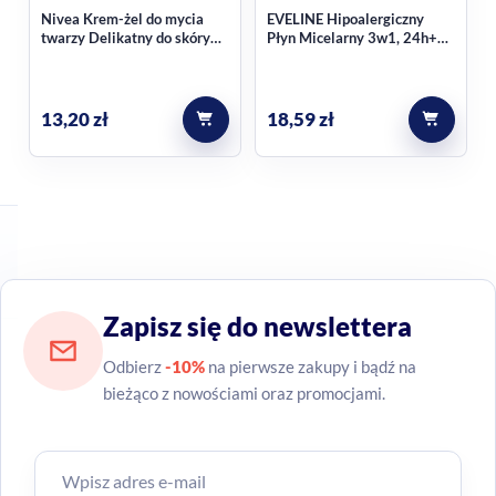
Nivea Krem-żel do mycia
EVELINE Hipoalergiczny
twarzy Delikatny do skóry
Płyn Micelarny 3w1, 24h+
suchej i wrażliwej 150 ml
nawilżenia 750ml
13,20
zł
18,59
zł
Zapisz się do newslettera
Odbierz
-10%
na pierwsze zakupy i bądź na
bieżąco z nowościami oraz promocjami.