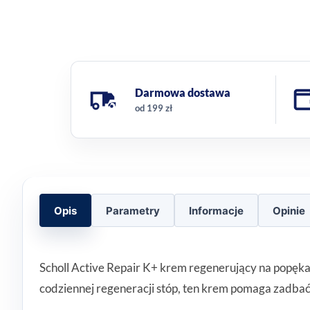
Darmowa dostawa
od 199 zł
Opis
Parametry
Informacje
Opinie
Scholl Active Repair K+ krem regenerujący na popękan
codziennej regeneracji stóp, ten krem pomaga zadbać o