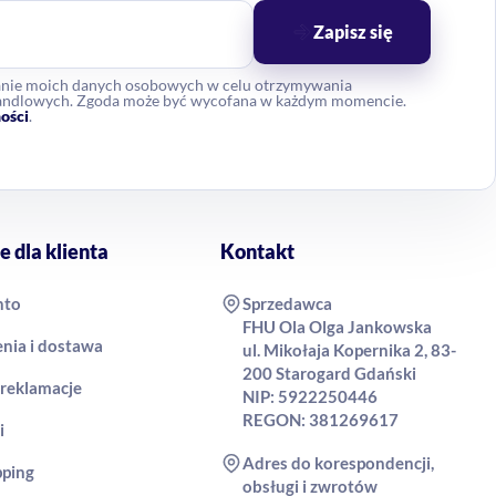
Zapisz się
anie moich danych osobowych w celu otrzymywania
 handlowych. Zgoda może być wycofana w każdym momencie.
ości
.
e dla klienta
Kontakt
nto
Sprzedawca
FHU Ola Olga Jankowska
nia i dostawa
ul. Mikołaja Kopernika 2, 83-
200 Starogard Gdański
 reklamacje
NIP: 5922250446
REGON: 381269617
i
Adres do korespondencji,
pping
obsługi i zwrotów