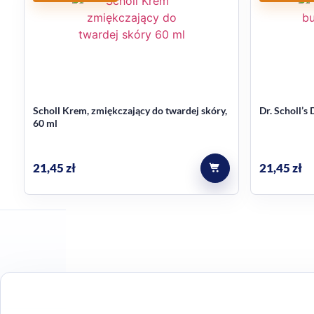
Wybór do pielęgnacji wyma
Jeśli zależy Ci na kremie do codziennej regeneracji p
też
produkty marki Scholl
, jeśli kompletujesz pielęgnac
Scholl Krem, zmiękczający do twardej skóry,
Dr. Scholl’s
60 ml
21,45
zł
21,45
zł