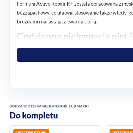
Formuła Active Repair K+ została opracowana z myślą 
bezzapachowy, co ułatwia stosowanie także wtedy, gdy
bruzdami i narastającą twardą skórą.
Codzienna pielęgnacja pięt i
Produkt sprawdza się jako element regularnej pielęg
większe obszary problemowe, takie jak pięty czy śród
Komfortowa formuła do czę
Krem ma lekką konsystencję, dzięki czemu dobrze wpis
stosowania bez uczucia lepkości.
DOBRANE Z TEJ SAMEJ KATEGORII LUB MARKI
do bardzo suchej, twardej i popękanej skóry pięt
Do kompletu
pomaga zadbać o bardziej miękką i gładką skórę
szybko się wchłania i nie klei się
OSTATNIE SZTUKI
OSTATNIE S