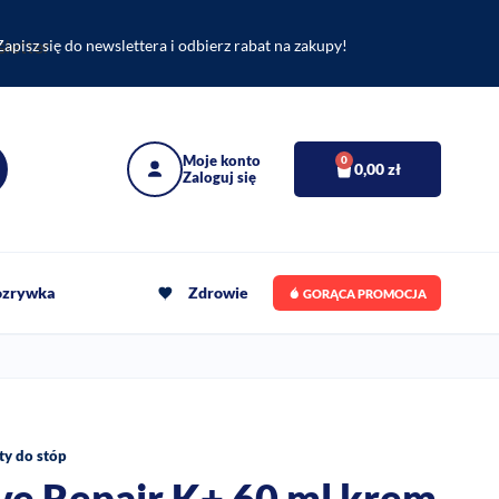
Zapisz się do newslettera i odbierz rabat na zakupy!
0
0,00
zł
rozrywka
Zdrowie
GORĄCA PROMOCJA
y do stóp
ive Repair K+ 60 ml krem