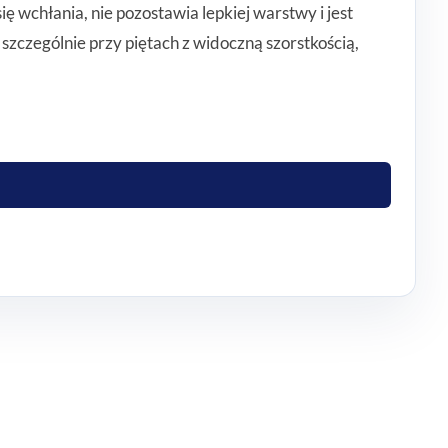
 wchłania, nie pozostawia lepkiej warstwy i jest
zczególnie przy piętach z widoczną szorstkością,
nnym nawilżeniu i wygładzeniu. Może być stosowany na
óre chcą połączyć pielęgnację skóry z wygodą