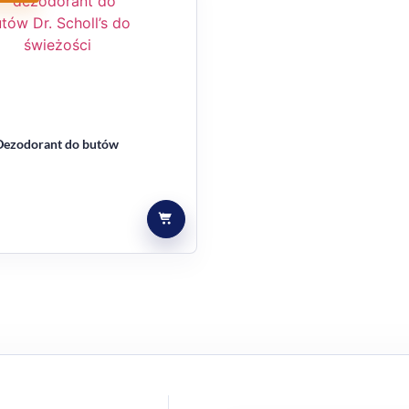
gających stóp
ięt, Scholl Active Repair K+ 60 ml to praktyczna propozycja d
ję stóp.
 Dezodorant do butów