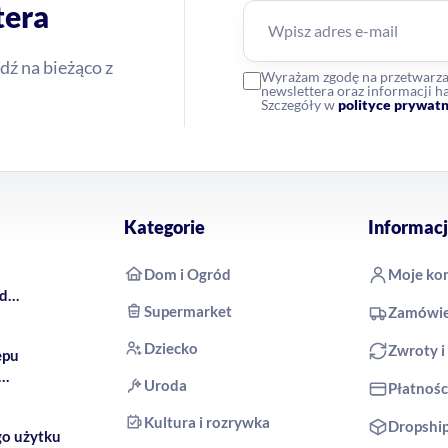
tera
dź na bieżąco z
Wyrażam zgodę na przetwarz
newslettera oraz informacji
Szczegóły w
polityce prywatn
Kategorie
Informacj
Dom i Ogród
Moje ko
rd
Supermarket
Zamówie
 COCO
Dziecko
Zwroty i
epu
Uroda
Płatnośc
produkty
Kultura i rozrywka
Dropshi
go użytku