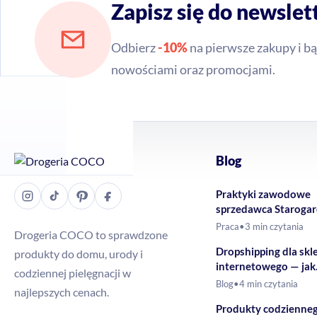
Zapisz się do newslet
Odbierz
-10%
na pierwsze zakupy i bą
nowościami oraz promocjami.
Blog
Praktyki zawodowe
sprzedawca Staroga
Gdański – Drogeria
Praca
•
3 min czytania
Drogeria COCO to sprawdzone
Dropshipping dla skl
produkty do domu, urody i
internetowego — jak
codziennej pielęgnacji w
rozszerzyć ofertę o 
Blog
•
4 min czytania
najlepszych cenach.
drogeryjne?
Produkty codzienne