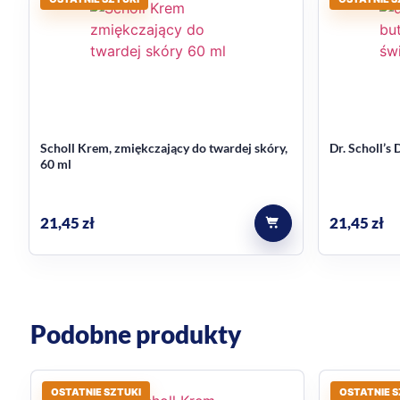
bezzapachowy, odpowiedni do codziennej pielęgn
może być stosowany także na śródstopie
Jak wykorzystać krem w piel
Najlepsze efekty daje regularne stosowanie jako częś
Scholl Krem, zmiękczający do twardej skóry,
Dr. Scholl’s
zrogowacenie, aby wspierać ich lepszy wygląd i odcz
60 ml
Najczęstsze pytania
21,45
zł
21,45
zł
Czy krem jest odpowiedni do bar
Tak, produkt został stworzony specjalnie z myślą o bar
Czy krem ma intensywny zapach
Podobne produkty
Nie, produkt jest bezzapachowy, co zwiększa wygodę
OSTATNIE SZTUKI
OSTATNIE S