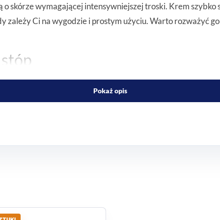
o skórze wymagającej intensywniejszej troski. Krem szybko się
 zależy Ci na wygodzie i prostym użyciu. Warto rozważyć go s
 stóp
nacji stóp, zwłaszcza gdy skóra potrzebuje wsparcia w codzie
Pokaż opis
stopie.
stego stosowania
uje się w szybki rytm dnia. To praktyczny wybór dla osób, kt
ZTUKI