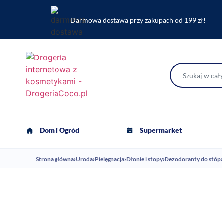
Darmowa dostawa przy zakupach od 199 zł!
Dom i Ogród
Supermarket
Strona główna
›
Uroda
›
Pielęgnacja
›
Dłonie i stopy
›
Dezodoranty do stóp