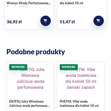
aromatów. Jeśli szukasz codziennego zapachu z owocową
Woman Woda Perfumowana
dla kobiet 50 ml
słodyczą, ta mgiełka może być dobrym punktem wyjścia.
Damska 30ML
Uzupełnienie kobiecej
36,92
zł
51,47
zł
kolekcji zapachów
Produkt należy do oferty zapachowej dla kobiet, dlatego
łatwo dopasować go do innych perfum i wód
Podobne produkty
perfumowanych w podobnym stylu. Zobacz też kategorię
perfumy i wody perfumowane
, jeśli porównujesz różne
formy zapachu.
NOWOSC
NOWOSC
Najczęstsze pytania
Jaki jest charakter zapachu tej
mgiełki?
ESOTIQ Julia Wieniawa
PHEYM. Vibe woda
Julicious woda perfumowana
toaletowa dla kobiet 50 ml
dla kobiet 50 ml
W opisie produktu wskazano słodko-owocowy aromat o