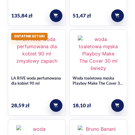
deserowym charakterze.
135,84
zł
51,47
zł
Dla kogo jest ten produkt?
To mgiełka zapachowa dla kobiet, przeznaczona do
OSTATNIE SZTUKI
stosowania na ciało.
LA RIVE woda perfumowana
Woda toaletowa męska
dla kobiet 90 ml
Playboy Make The Cover 30
ml
28,59
zł
18,10
zł