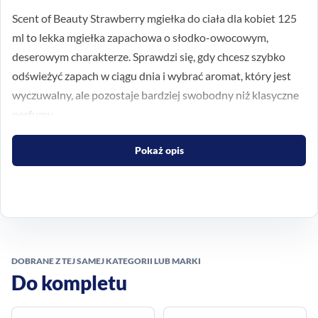
Scent of Beauty Strawberry mgiełka do ciała dla kobiet 125
ml to lekka mgiełka zapachowa o słodko-owocowym,
deserowym charakterze. Sprawdzi się, gdy chcesz szybko
odświeżyć zapach w ciągu dnia i wybrać aromat, który jest
wyczuwalny, ale pozostaje bardziej swobodny niż klasyczne
perfumy.
Słodko-owocowy charakter
Pokaż opis
na co dzień
Wariant Strawberry został opisany jako kompozycja dla
kobiet, która otula skórę przyjemnym, owocowym
aromatem. To dobry wybór dla osób lubiących zapachy
DOBRANE Z TEJ SAMEJ KATEGORII LUB MARKI
inspirowane słodkimi akcentami i lekkie formuły
Do kompletu
odpowiednie do codziennego użycia.
Praktyczna forma mgiełki