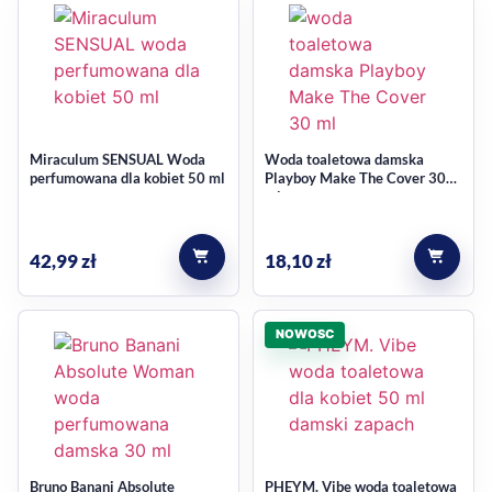
Mgiełka do ciała jest wygodną opcją, gdy zależy Ci na
prostym sposobie aplikacji i szybkim odświeżeniu zapachu.
Pojemność 125 ml dobrze wpisuje się w codzienne
korzystanie w domu, przed wyjściem lub jako uzupełnienie
Miraculum SENSUAL Woda
Woda toaletowa damska
zapachu w ciągu dnia.
perfumowana dla kobiet 50 ml
Playboy Make The Cover 30
ml
zapach: słodko-owocowy, o deserowym charakterze
przeznaczenie: dla kobiet
42,99
zł
18,10
zł
forma: mgiełka zapachowa do ciała
pojemność: 125 ml
marka: SCENT OF BEAUTY
NOWOSC
Jak wybrać ten zapach
To propozycja dla osób, które lubią lekkie, przyjemne
kompozycje zamiast ciężkich i bardzo intensywnych
Bruno Banani Absolute
PHEYM. Vibe woda toaletowa