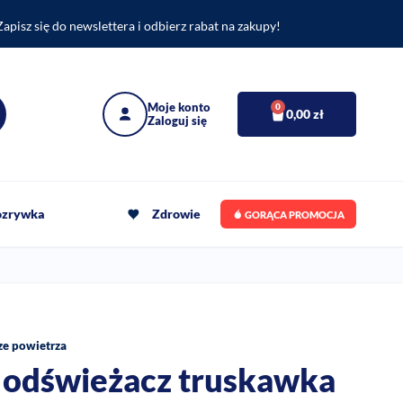
Zapisz się do newslettera i odbierz rabat na zakupy!
0
0,00
zł
rozrywka
Zdrowie
GORĄCA PROMOCJA
e powietrza
odświeżacz truskawka