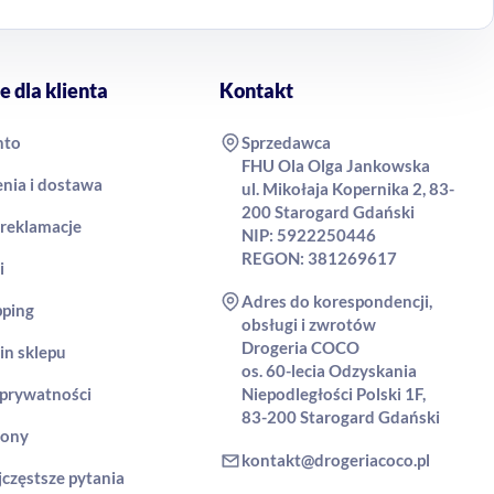
e dla klienta
Kontakt
nto
Sprzedawca
FHU Ola Olga Jankowska
nia i dostawa
ul. Mikołaja Kopernika 2, 83-
200 Starogard Gdański
 reklamacje
NIP: 5922250446
REGON: 381269617
i
Adres do korespondencji,
pping
obsługi i zwrotów
Drogeria COCO
in sklepu
os. 60-lecia Odzyskania
 prywatności
Niepodległości Polski 1F,
83-200 Starogard Gdański
rony
kontakt@drogeriacoco.pl
jczęstsze pytania