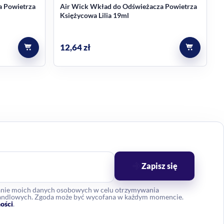
a Powietrza
Air Wick Wkład do Odświeżacza Powietrza
Księżycowa Lilia 19ml
12,64
zł
Zapisz się
anie moich danych osobowych w celu otrzymywania
 handlowych. Zgoda może być wycofana w każdym momencie.
ości
.