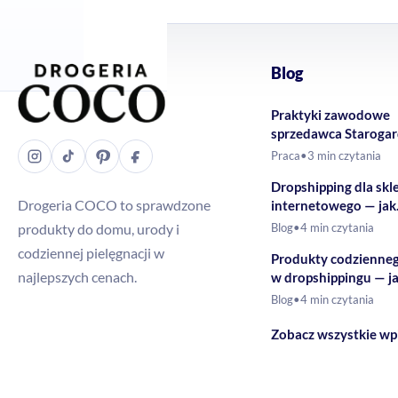
Blog
Praktyki zawodowe
sprzedawca Staroga
Gdański – Drogeria
Praca
•
3 min czytania
Dropshipping dla skl
Drogeria COCO to sprawdzone
internetowego — jak
rozszerzyć ofertę o 
produkty do domu, urody i
Blog
•
4 min czytania
drogeryjne?
codziennej pielęgnacji w
Produkty codzienne
najlepszych cenach.
w dropshippingu — j
budować ofertę?
Blog
•
4 min czytania
Zobacz wszystkie wp