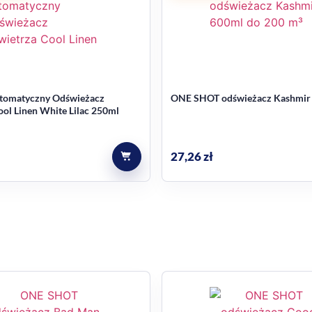
 zakupem
najlepiej traktować go jako szybkie wsparcie codziennej śwież
dla ozonu. Stosuj zgodnie z etykietą produktu.
tomatyczny Odświeżacz
ONE SHOT odświeżacz Kashmir
ol Linen White Lilac 250ml
en odświeżacz?
27,26
zł
u, biura, łazienki, kuchni i innych pomieszczeń.
mności 600 ml.