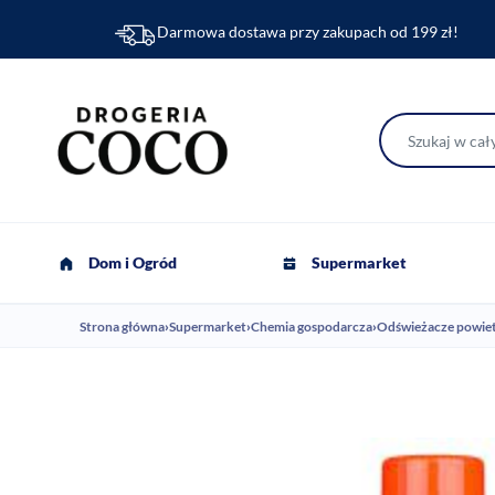
Darmowa dostawa przy zakupach od 199 zł!
Dom i Ogród
Supermarket
Strona główna
›
Supermarket
›
Chemia gospodarcza
›
Odświeżacze powie