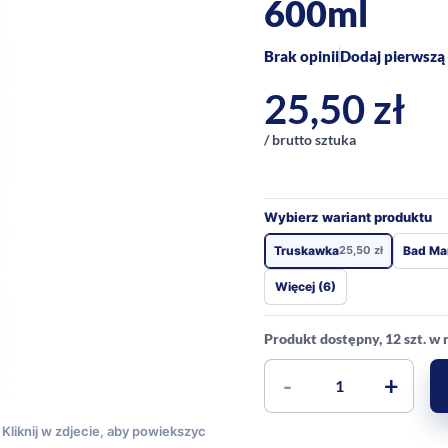
600ml
Brak opinii
Dodaj pierwszą 
25,50
zł
/ brutto sztuka
Wybierz wariant produktu
Truskawka
25,50
zł
Bad Ma
Więcej (6)
Produkt dostępny, 12 szt. w
-
+