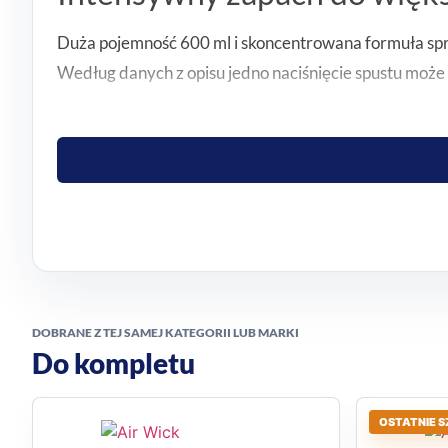
Duża pojemność 600 ml i skoncentrowana formuła sp
Według danych z opisu jedno naciśnięcie spustu może
Owocowa świeżość truskaw
Wariant truskawkowy to dobry wybór dla osób, które w
w łazienkę, kuchnię, biuro czy inne miejsca, w których
Praktyczne zastosowanie na
spray / aerozol do odświeżania powietrza,
neutralizacja nieprzyjemnych zapachów,
DOBRANE Z TEJ SAMEJ KATEGORII LUB MARKI
Do kompletu
pojemność 600 ml,
zapach truskawki,
zastosowanie w domu, biurze i innych pomieszcze
OSTATNIE S