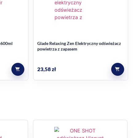
ości w pomieszczeniach. W opisie wskazano także
 600ml
Glade Relaxing Zen Elektryczny odświeżacz
powietrza z zapasem
23,58
zł