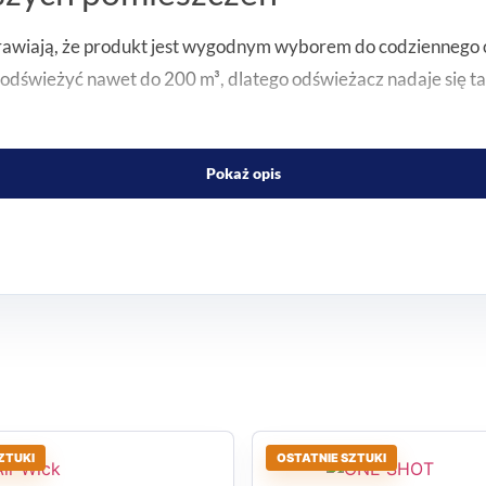
rawiają, że produkt jest wygodnym wyborem do codziennego 
 odświeżyć nawet do 200 m³, dlatego odświeżacz nadaje się t
ki
Pokaż opis
olą zapach wyraźny, słodkawy i przyjemnie kojarzący się z cz
 liczy się szybki efekt zapachowy.
 co dzień
niach.
ZTUKI
OSTATNIE SZTUKI