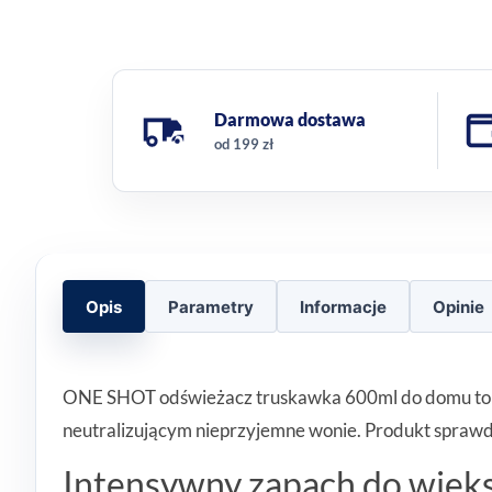
Darmowa dostawa
od 199 zł
Opis
Parametry
Informacje
Opinie
ONE SHOT odświeżacz truskawka 600ml do domu to in
neutralizującym nieprzyjemne wonie. Produkt sprawdz
Intensywny zapach do więk