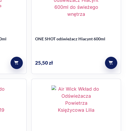
ieżacz Good 600ml
ONE SHOT odświeżacz Hiacynt 600ml
25,50
zł