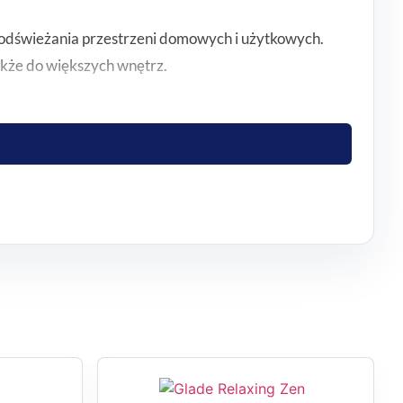
odświeżania przestrzeni domowych i użytkowych.
akże do większych wnętrz.
ystością. Taki charakter aromatu dobrze wpisuje się