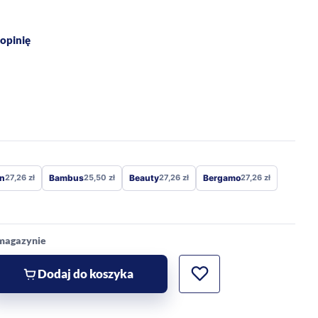
opinię
n
27,26
zł
Bambus
25,50
zł
Beauty
27,26
zł
Bergamo
27,26
zł
 magazynie
Dodaj do koszyka