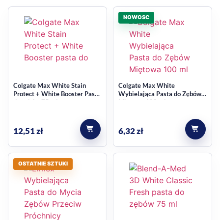
zmiany całej rutyny pielęgnacyjnej.
NOWOSC
Wygodna forma do
codziennego stosowania
Opakowanie 75 ml jest poręczne i praktyczne do używania w
domu, pracy lub w podróży. Neutralny zapach i konsystencja
Colgate Max White Stain
Colgate Max White
Protect + White Booster Pasta
Wybielająca Pasta do Zębów
wspierają komfort codziennego mycia zębów, a prosty
do zębów 75 ml
Miętowa 100 ml
charakter produktu ułatwia dopasowanie go do
standardowej pielęgnacji.
12,51
zł
6,32
zł
Dla kogo ten wariant będzie
odpowiedni
OSTATNIE SZTUKI
dla osób pijących kawę i herbatę na co dzień,
dla palaczy, którzy chcą zadbać o świeższy wygląd
uzębienia,