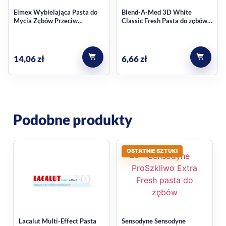
dla klientów szukających pasty ukierunkowanej na
Elmex Wybielająca Pasta do
Blend-A-Med 3D White
Mycia Zębów Przeciw
Classic Fresh Pasta do zębów
przebarwienia powierzchniowe,
Próchnicy 75ml
75 ml
dla osób preferujących klasyczne opakowanie 75 ml do
regularnego stosowania.
14,06
zł
6,66
zł
Marka ON i miejsce w
kategorii
Produkt należy do marki ON i znajduje się w kategorii
pasty
Podobne produkty
do zębów
, dlatego dobrze wpisuje się w zakupy związane z
codzienną higieną jamy ustnej oraz wyborem pasty
OSTATNIE SZTUKI
dopasowanej do konkretnych potrzeb użytkownika.
Najczęstsze pytania
Czy ta pasta jest przeznaczona dla
osób pijących kawę i herbatę?
Lacalut Multi-Effect Pasta
Sensodyne Sensodyne