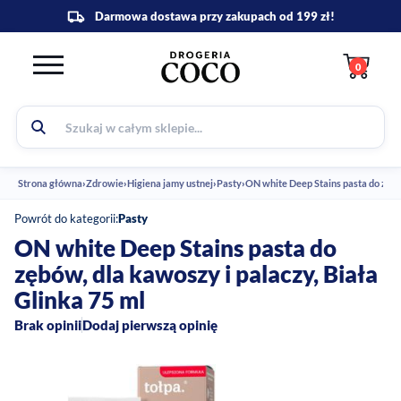
0
Strona główna
›
Zdrowie
›
Higiena jamy ustnej
›
Pasty
›
ON white Deep Stains pasta do zębów
Powrót do kategorii:
Pasty
ON white Deep Stains pasta do
zębów, dla kawoszy i palaczy, Biała
Glinka 75 ml
Brak opinii
Dodaj pierwszą opinię