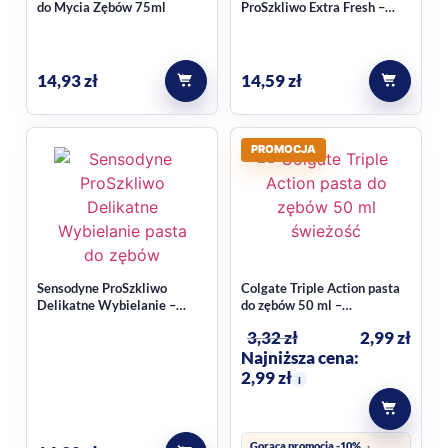
do Mycia Zębów 75ml
ProSzkliwo Extra Fresh –
Wzmacniająca pasta do
Tak, w opisie produktu wskazano, że ON white Deep Stains
zębów dla zdrowego szkliwa
jest przeznaczona dla osób narażonych na przebarwienia po
14,93
zł
14,59
zł
kawie, herbacie i paleniu.
Jaka jest pojemność produktu?
PROMOCJA
Pasta ma pojemność 75 ml, co czyni ją wygodnym wyborem
do codziennego używania.
Sensodyne ProSzkliwo
Colgate Triple Action pasta
Delikatne Wybielanie –
do zębów 50 ml –
Pasta do zębów XXL 100 ml
kompleksowa ochrona i
3,32
zł
2,99
zł
higiena
Najniższa cena:
2,99
zł
i
Gorąca promocja -10%