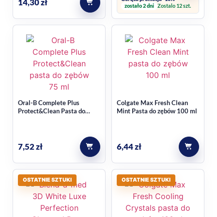
14,30
zł
zostało 2 dni
Zostalo 12 szt.
Oral-B Complete Plus
Colgate Max Fresh Clean
Protect&Clean Pasta do
Mint Pasta do zębów 100 ml
zębów 75 ml
7,52
zł
6,44
zł
OSTATNIE SZTUKI
OSTATNIE SZTUKI