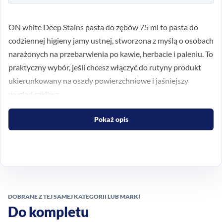
ON white Deep Stains pasta do zębów 75 ml to pasta do
codziennej higieny jamy ustnej, stworzona z myślą o osobach
narażonych na przebarwienia po kawie, herbacie i paleniu. To
praktyczny wybór, jeśli chcesz włączyć do rutyny produkt
ukierunkowany na osady powierzchniowe i jaśniejszy
wygląd szkliwa.
Cel: ograniczenie widocznych
Pokaż opis
osadów
Formuła z białą glinką wspomaga usuwanie
powierzchniowych przebarwień, które mogą pojawiać się
przy częstym piciu kawy i herbaty albo po paleniu. Pasta
DOBRANE Z TEJ SAMEJ KATEGORII LUB MARKI
sprawdzi się jako element regularnego szczotkowania, gdy
Do kompletu
zależy Ci na bardziej estetycznym wyglądzie zębów bez