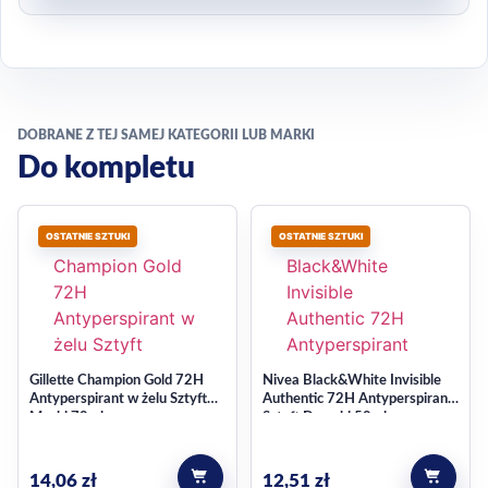
DOBRANE Z TEJ SAMEJ KATEGORII LUB MARKI
Do kompletu
OSTATNIE SZTUKI
OSTATNIE SZTUKI
Gillette Champion Gold 72H
Nivea Black&White Invisible
Antyperspirant w żelu Sztyft
Authentic 72H Antyperspirant
Męski 70ml
Sztyft Damski 50ml
14,06
zł
12,51
zł