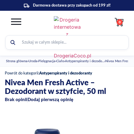
0
Strona główna
›
Uroda
›
Pielęgnacja
›
Ciało
›
Antyperspiranty i dezodoranty
›
Nivea Men Fresh Ac
Powrót do kategorii:
Antyperspiranty i dezodoranty
Nivea Men Fresh Active –
Dezodorant w sztyfcie, 50 ml
Brak opinii
Dodaj pierwszą opinię