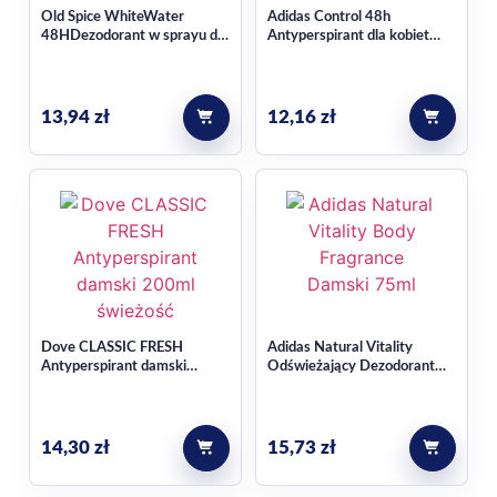
Old Spice WhiteWater
Adidas Control 48h
48HDezodorant w sprayu dla
Antyperspirant dla kobiet
mężczyzn 150ml
200 ml
13,94
zł
12,16
zł
Dove CLASSIC FRESH
Adidas Natural Vitality
Antyperspirant damski
Odświeżający Dezodorant
200ml
Atomizer Damski 75ml
14,30
zł
15,73
zł