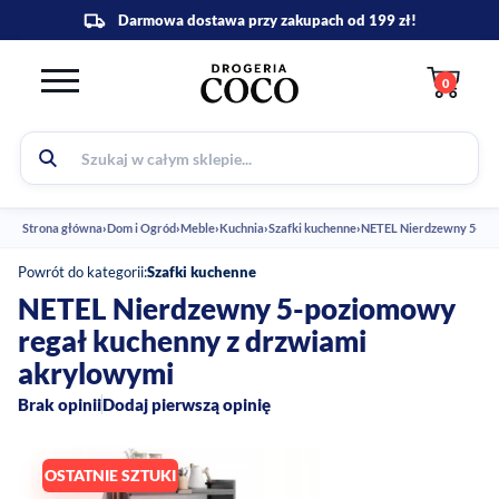
0
Strona główna
›
Dom i Ogród
›
Meble
›
Kuchnia
›
Szafki kuchenne
›
NETEL Nierdzewny 5-poz
Powrót do kategorii:
Szafki kuchenne
NETEL Nierdzewny 5-poziomowy
regał kuchenny z drzwiami
akrylowymi
Brak opinii
Dodaj pierwszą opinię
OSTATNIE SZTUKI