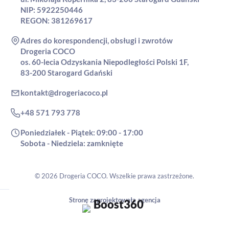
NIP: 5922250446
REGON: 381269617
Adres do korespondencji, obsługi i zwrotów
Drogeria COCO
os. 60-lecia Odzyskania Niepodległości Polski 1F,
83-200 Starogard Gdański
kontakt@drogeriacoco.pl
+48 571 793 778
Poniedziałek - Piątek: 09:00 - 17:00
Sobota - Niedziela: zamknięte
© 2026 Drogeria COCO. Wszelkie prawa zastrzeżone.
Stronę zaprojektowała agencja