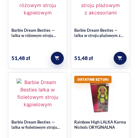
Barbie Dream Besties —
Barbie Dream Besties —
lalka w różowym stroju
lalka w stroju plażowym z
kąpielowym z akcesoriami
akcesoriami
51,48
zł
51,48
zł
OSTATNIE SZTUKI
Barbie Dream Besties —
Rainbow High LALKA Karma
lalka w fioletowym stroju
Nichols ORYGINALNA
kąpielowym z akcesorium