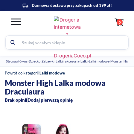
0
Strona główna
›
Dziecko
›
Zabawki
›
Lalki i akcesoria
›
Lalki
›
Lalki modowe
›
Monster High L
Powrót do kategorii:
Lalki modowe
Monster High Lalka modowa
Draculaura
Brak opinii
Dodaj pierwszą opinię