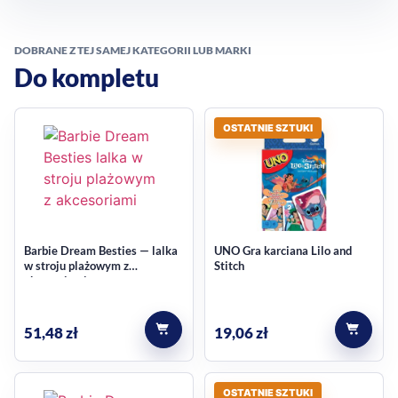
DOBRANE Z TEJ SAMEJ KATEGORII LUB MARKI
Do kompletu
OSTATNIE SZTUKI
Barbie Dream Besties — lalka
UNO Gra karciana Lilo and
w stroju plażowym z
Stitch
akcesoriami
51,48
zł
19,06
zł
OSTATNIE SZTUKI