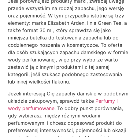
Jeśli porównujesz produkty marki, zwracaj uwagę
przede wszystkim na rodzaj zapachu, jego wersję
oraz pojemność. W tym przypadku istotne są trzy
elementy: marka Elizabeth Arden, linia Green Tea, a
także format 30 ml, który sprawdza się jako
mniejsza butelka do testowania zapachu lub do
codziennego noszenia w kosmetyczce. To oferta
dla osób szukających zapachu damskiego w formie
wody perfumowanej, więc przy wyborze warto
zestawić ją z innymi produktami z tej samej
kategorii, jeśli szukasz podobnego zastosowania
lub innej wielkości flakonu.
Jeżeli interesują Cię zapachy damskie w podobnym
układzie zakupowym, sprawdź także
Perfumy i
wody perfumowane
. To dobry punkt porównania,
gdy wybierasz między różnymi wodami
perfumowanymi i chcesz dopasować produkt do
preferowanej intensywności, pojemności lub okazji