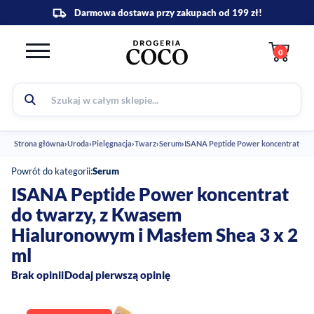
0
Strona główna
›
Uroda
›
Pielęgnacja
›
Twarz
›
Serum
›
ISANA Peptide Power koncentrat do t
Powrót do kategorii:
Serum
ISANA Peptide Power koncentrat
do twarzy, z Kwasem
Hialuronowym i Masłem Shea 3 x 2
ml
Brak opinii
Dodaj pierwszą opinię