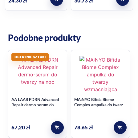
24,30
zł
30,73
zł
Podobne produkty
OSTATNIE SZTUKI
AA LAAB PDRN Advanced
MA:NYO Bifida Biome
Repair dermo-serum do
Complex ampułka do twarzy,
twarzy, na noc 50 ml
wzmacniająca 30 ml
67,20
zł
78,65
zł