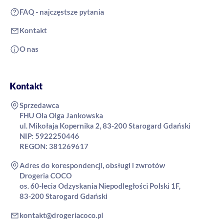
FAQ - najczęstsze pytania
Kontakt
O nas
Kontakt
Sprzedawca
FHU Ola Olga Jankowska
ul. Mikołaja Kopernika 2, 83-200 Starogard Gdański
NIP: 5922250446
REGON: 381269617
Adres do korespondencji, obsługi i zwrotów
Drogeria COCO
os. 60-lecia Odzyskania Niepodległości Polski 1F,
83-200 Starogard Gdański
kontakt@drogeriacoco.pl