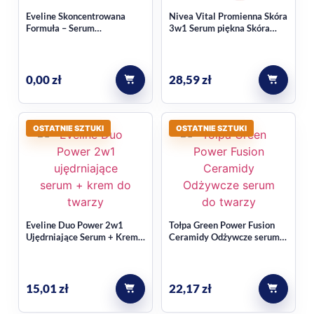
Eveline Skoncentrowana
Nivea Vital Promienna Skóra
Formuła – Serum
3w1 Serum piękna Skóra
Regenerujące
dojrzała 40ml
0,00
zł
28,59
zł
OSTATNIE SZTUKI
OSTATNIE SZTUKI
Eveline Duo Power 2w1
Tołpa Green Power Fusion
Ujędrniające Serum + Krem
Ceramidy Odżywcze serum
przeciwzmarszczkowy do
do twarzy 30ml
twarzy 18 ml
15,01
zł
22,17
zł