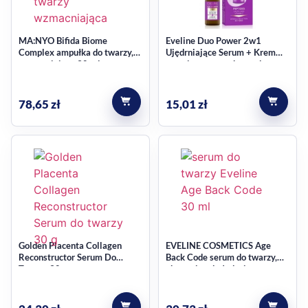
MA:NYO Bifida Biome
Eveline Duo Power 2w1
Complex ampułka do twarzy,
Ujędrniające Serum + Krem
wzmacniająca 30 ml
przeciwzmarszczkowy do
twarzy 18 ml
78,65
zł
15,01
zł
Golden Placenta Collagen
EVELINE COSMETICS Age
Reconstructor Serum Do
Back Code serum do twarzy,
Twarzy 30 g
aktywnie odmładzające, na
dzień i na noc 30 ml