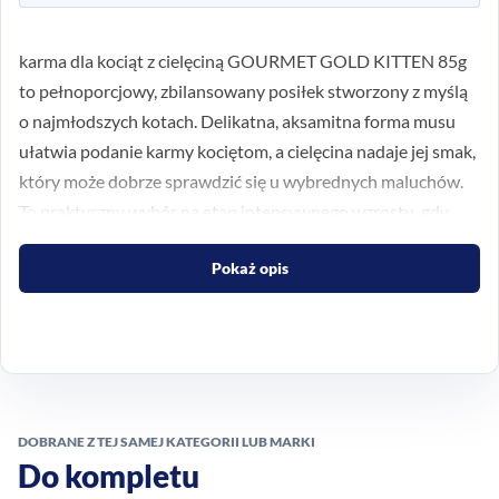
karma dla kociąt z cielęciną GOURMET GOLD KITTEN 85g
to pełnoporcjowy, zbilansowany posiłek stworzony z myślą
o najmłodszych kotach. Delikatna, aksamitna forma musu
ułatwia podanie karmy kociętom, a cielęcina nadaje jej smak,
który może dobrze sprawdzić się u wybrednych maluchów.
To praktyczny wybór na etap intensywnego wzrostu, gdy
liczy się wygodna forma i dopasowanie do potrzeb
Pokaż opis
żywieniowych młodego kota.
Delikatna konsystencja dla
małych kociąt
Mus ma miękką strukturę, dzięki czemu jest wygodny do
DOBRANE Z TEJ SAMEJ KATEGORII LUB MARKI
jedzenia dla kociąt. Taka forma może być pomocna zwłaszcza
Do kompletu
wtedy, gdy szukasz karmy o łagodnej, łatwej do podania