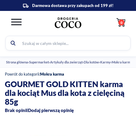
0
Strona główna
›
Supermarket
›
Artykuły dla zwierząt
›
Dla kotów
›
Karmy
›
Mokra karma
›
G
Powrót do kategorii:
Mokra karma
GOURMET GOLD KITTEN karma
dla kociąt Mus dla kota z cielęciną
85g
Brak opinii
Dodaj pierwszą opinię