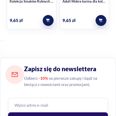
Kolekcja Smaków Rybnych w
Adult Mokra karma dla kota
sosie Mokra Karma dla kota
w sosie 4x85g
4x85g
9,65
zł
9,65
zł
Zapisz się do newslettera
Odbierz
-10%
na pierwsze zakupy i bądź na
bieżąco z nowościami oraz promocjami.