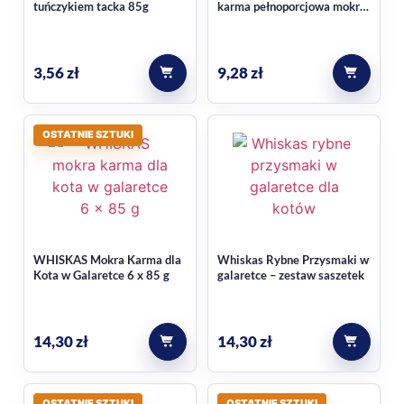
tuńczykiem tacka 85g
karma pełnoporcjowa mokra
Czy produkt nadaje się tylko dla
dla dorosłych kotów,
Wiejskie Smaki, 2 x Kaczka,
kociąt?
2 x Indyk, w sosie 4 x 80 g
3,56
zł
9,28
zł
Nie. Z kontekstu wynika, że może być też stosowany u kotów
ciężarnych i karmiących.
OSTATNIE SZTUKI
Sprawdź też inne propozycje z kategorii
mokra karma
, jeśli
kompletujesz codzienne menu dla kota.
WHISKAS Mokra Karma dla
Whiskas Rybne Przysmaki w
Kota w Galaretce 6 x 85 g
galaretce – zestaw saszetek
14,30
zł
14,30
zł
OSTATNIE SZTUKI
OSTATNIE SZTUKI