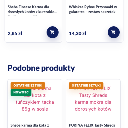
karmienia.
Sheba Finesse Karma dla
Whiskas Rybne Przysmaki w
dorosłych kotów z kurczakiem
galaretce – zestaw saszetek
Wygodne uzupełnienie diety
Delikatny mus 85 g
młodego kota
2,85
zł
14,30
zł
pełnoporcjowa karma dla kociąt
delikatny mus o aksamitnej konsystencji
wariant z cielęciną
Podobne produkty
dla kociąt od 6. tygodnia do 1. roku życia
odpowiednia także dla kotów ciężarnych i karmiących
Najczęstsze pytania
OSTATNIE SZTUKI
OSTATNIE SZTUKI
NOWOSC
Dla jakiego wieku jest ta karma?
Karma jest przeznaczona dla kociąt od 6. tygodnia do 1. roku
życia.
Sheba karma dla kota z
PURINA FELIX Tasty Shreds