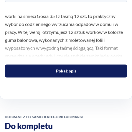
worki na śmieci Gosia 35 l z taśmą 12 szt. to praktyczny
wybór do codziennego wyrzucania odpadów w domu i w
pracy. W tej wersji otrzymujesz 12 sztuk worków w kolorze
guma balonowa, wykonanych z moletowanej folii i
wyposażonych w wygodną taśmę ściągającą. Taki format
sprawdza się wtedy, gdy liczy się szybkie zamknięcie worka,
porządek i wygodne wynoszenie śmieci bez zbędnego
Pokaż opis
kontaktu z zawartością.
Wygodne zamykanie dzięki
taśmie
Taśma ściągająca ułatwia zabezpieczenie worka po
DOBRANE Z TEJ SAMEJ KATEGORII LUB MARKI
zapełnieniu i pozwala go sprawnie zawiązać. To rozwiązanie
Do kompletu
jest praktyczne w kuchni, łazience, biurze oraz w innych