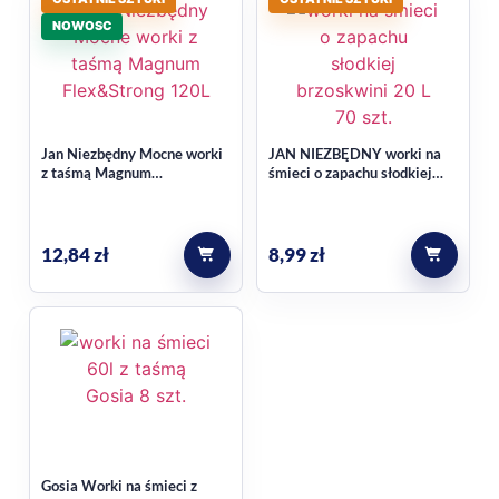
wyniesieniem.
NOWOSC
W przypadku produktów do sprzątania warto stosować je
zgodnie z przeznaczeniem i zaleceniami na opakowaniu.
Jan Niezbędny Mocne worki
JAN NIEZBĘDNY worki na
z taśmą Magnum
śmieci o zapachu słodkiej
Flex&Strong 120L 8 szt.
brzoskwini, z uszami, poj. 20
L 70 szt.
12,84
zł
8,99
zł
Gosia Worki na śmieci z