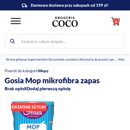
0
Strona główna
›
Supermarket
›
Utrzymanie czystości
›
Akcesoria do prania i sprzątania
›
Mopy
›
G
Powrót do kategorii:
Mopy
Gosia Mop mikrofibra zapas
Brak opinii
Dodaj pierwszą opinię
OSTATNIE SZTUKI