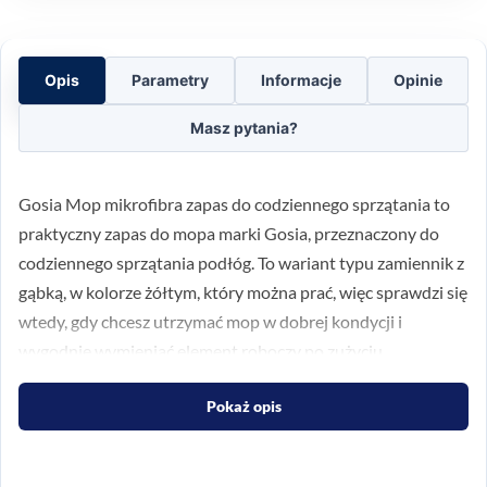
Opis
Parametry
Informacje
Opinie
Masz pytania?
Gosia Mop mikrofibra zapas do codziennego sprzątania to
praktyczny zapas do mopa marki Gosia, przeznaczony do
codziennego sprzątania podłóg. To wariant typu zamiennik z
gąbką, w kolorze żółtym, który można prać, więc sprawdzi się
wtedy, gdy chcesz utrzymać mop w dobrej kondycji i
wygodnie wymieniać element roboczy po zużyciu.
Model 3559 łączy mikrofibrę i gąbkę szorującą, dzięki czemu
Pokaż opis
jest przydatny przy standardowych zabrudzeniach oraz przy
bardziej uporczywych śladach. To dobry wybór, jeśli szukasz
zapasu do mopa do regularnego użytku w domu i zależy Ci