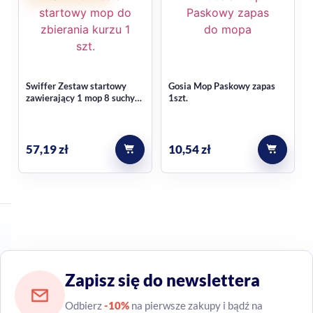
Najczęstsze pytania
Czy ten produkt można prać?
Tak, w danych podano informację o możliwości prania, co
Swiffer Zestaw startowy
Gosia Mop Paskowy zapas
ułatwia utrzymanie zapasu w dobrym stanie przy
zawierający 1 mop 8 suchych
1szt.
ściereczek do zbierania kurzu
regularnym używaniu.
z podłóg 1 szt.
Jaki to rodzaj produktu?
57,19
zł
10,54
zł
To zamiennik typu z gąbką, w kolorze żółtym, przeznaczony
jako zapas do mopa Gosia.
Zapisz się do newslettera
Odbierz
-10%
na pierwsze zakupy i bądź na