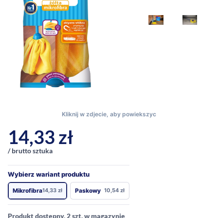
14,33
zł
/ brutto sztuka
Wybierz wariant produktu
Mikrofibra
14,33
zł
Paskowy
10,54
zł
Produkt dostępny, 2 szt. w magazynie