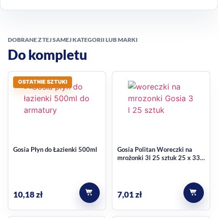
na szybkim odświeżaniu powierzchni bez konieczności
wymiany całego akcesorium.
DOBRANE Z TEJ SAMEJ KATEGORII LUB MARKI
Do jakich prac sprzątających
Do kompletu
pasuje
OSTATNIE SZTUKI
Zapas można wykorzystać przy codziennym myciu podłóg w
różnych pomieszczeniach. Jest przeznaczony do pracy z
mopem i pomaga utrzymać wygodę sprzątania wtedy, gdy
dotychczasowy element ulegnie zużyciu lub wymaga
odświeżenia.
Gosia Płyn do Łazienki 500ml
Gosia Politan Woreczki na
mrożonki 3l 25 sztuk 25 x 33
zapas do mopa marki Gosia
cm
typ: z gąbką
rodzaj: zamiennik
10,18
zł
7,01
zł
możliwość prania
kolor: żółty